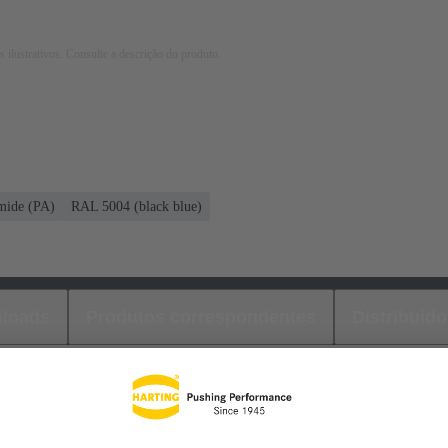
 ilustrativos. Consulte a descrição do produto.
mide (PA)
RAL 5004 (black blue)
loads
Produtos correspondentes
Distribuido