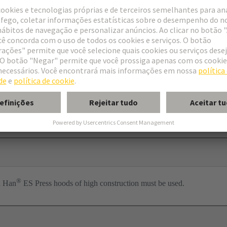
ess
per
l
®
n Han
ES Press hoods of high construction must be used.