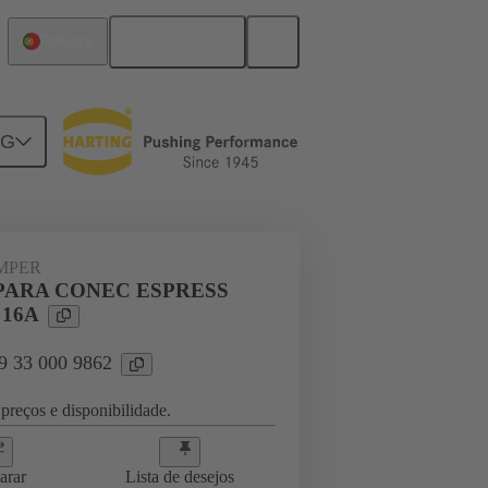
Português
Portugal
NG
ug-in jumpers
09 33 000 9862
UMPER
PARA CONEC ESPRESS
 16A
09 33 000 9862
preços e disponibilidade.
arar
Lista de desejos