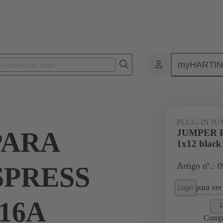
myHARTI
ectangular connectors
Produtos
Accessories
Han® ES Press pl
PLUG-IN J
PARA
JUMPER 
1x12 black
Artigo nº.: 
SPRESS
para ver 
Login
 16A
Comp