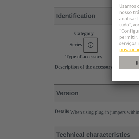
Identification
Category
Accessories
®
Series
Han
ES Pr
Type of accessory
Plug-in jum
1x 12
Description of the accessory
Longitudina
Version
Details
When using plug-in jumpers withi
Technical characteristics