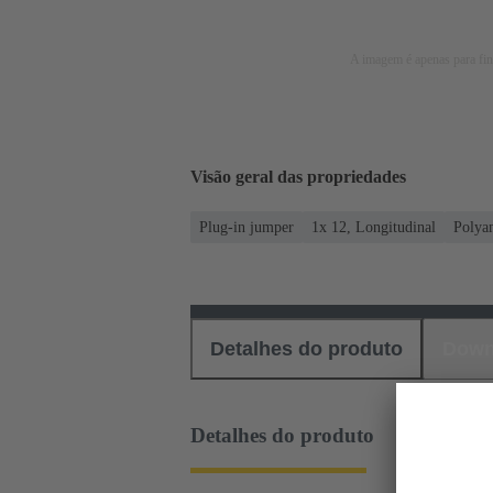
A imagem é apenas para fins
Visão geral das propriedades
Plug-in jumper
1x 12, Longitudinal
Polya
Detalhes do produto
Down
Detalhes do produto