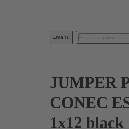
Menu
Industrial connectors / Han®
R
JUMPER 
CONEC E
1x12 black