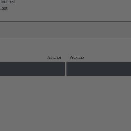
ontained
iant
Anterior
Próximo