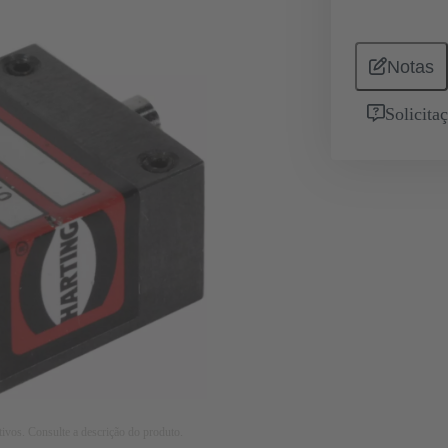
Notas
Solicita
tivos. Consulte a descrição do produto.