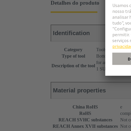
Detalhes do produto
Identification
Category
Tools
Type of tool
Bottom tool
for angled module
Description of the tool
1 SU Mini Coax S
Material properties
China RoHS
e
RoHS
compl
REACH SVHC substances
Not c
REACH Annex XVII substances
Not c