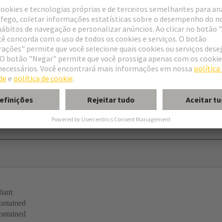
s
tandard
iant
ontained
ontained