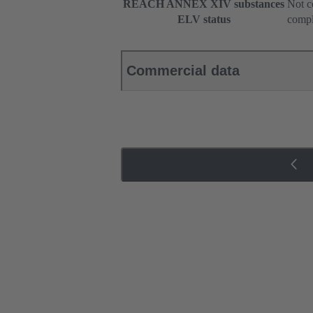
REACH ANNEX XIV substances
Not c
ELV status
compl
Commercial data