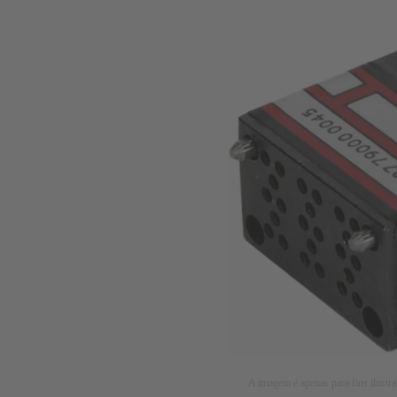
A imagem é apenas para fins ilustra