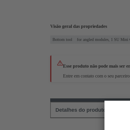
Visão geral das propriedades
Bottom tool
for angled modules, 1 SU Mini
Esse produto não pode mais ser 
Entre em contato com o seu parceiro 
Detalhes do produto
Down