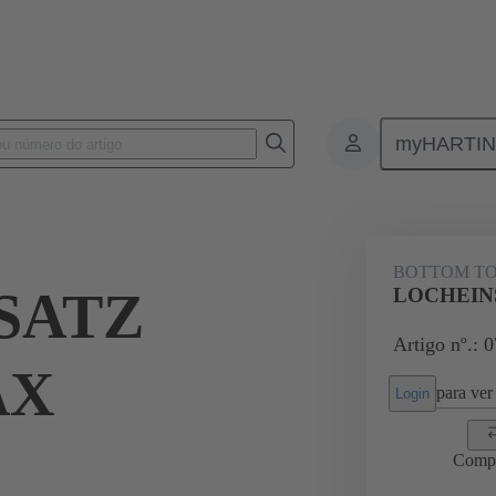
myHARTI
Bottom tool
07 79 000 0045
BOTTOM T
SATZ
LOCHEIN
Artigo nº.: 
AX
para ver 
Login
Comp