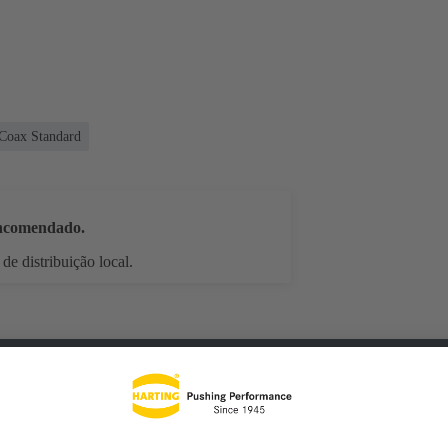
 Coax Standard
encomendado.
de distribuição local.
loads
Produtos correspondentes
Distribuido