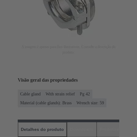
A imagem é apenas para fins ilustrativos. Consulte a descrição do
produto.
Visão geral das propriedades
Cable gland
With strain relief
Pg 42
Material (cable glands): Brass
Wrench size: 59
Detalhes do produto
Downloads
Produtos corres