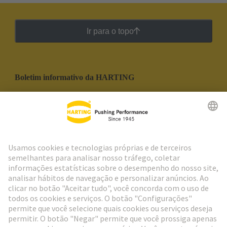
Ir para o topo
Boletim informativo da HARTING
Ir para o registro
Social Media