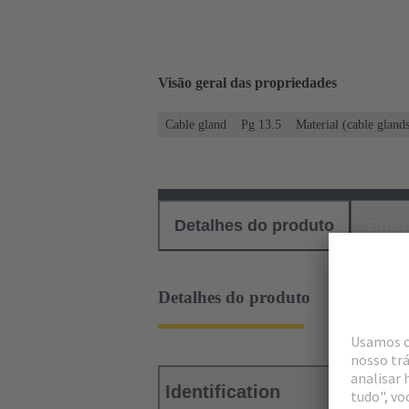
Visão geral das propriedades
Cable gland
Pg 13.5
Material (cable gland
Detalhes do produto
Down
Detalhes do produto
Identification