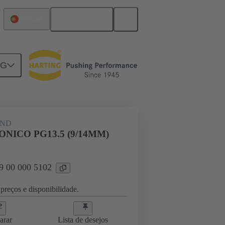
Português
Portugal
NG
09 00 000 5102
AND
ONICO PG13.5 (9/14MM)
09 00 000 5102
preços e disponibilidade.
arar
Lista de desejos