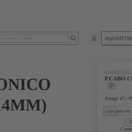
myHARTI
ectangular connectors
Produtos
Accessories
Cable glands
CABLE GL
CONICO
P.CABO C
Artigo nº.: 
/14MM)
para ver 
Login
Comp