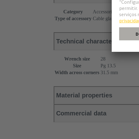
Category
Accessories
Type of accessory
Cable gland
Technical characteristics
Wrench size
28
Size
Pg 13.5
Width across corners
31.5 mm
Material properties
Commercial data