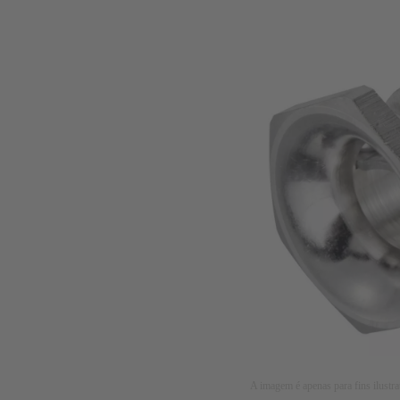
A imagem é apenas para fins ilustra