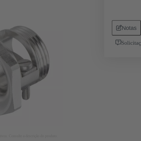
Notas
Solicita
tivos. Consulte a descrição do produto.