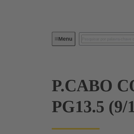
Menu
Industrial connectors / Han®
R
P.CABO 
PG13.5 (9