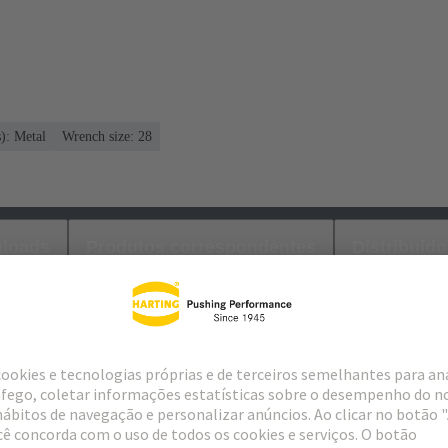
s): Metal
Wrench size: 28
loads
Produtos correspondentes
Distribuido