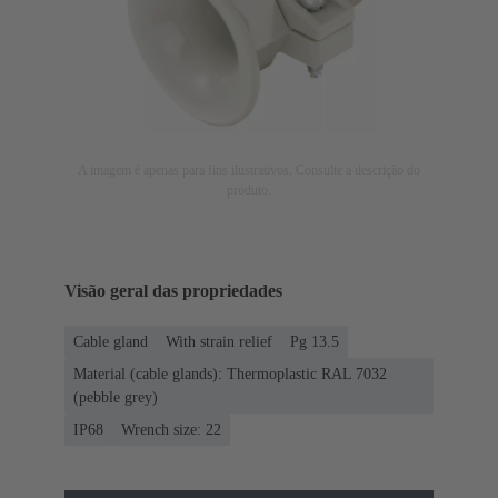
A imagem é apenas para fins ilustrativos. Consulte a descrição do
produto.
Visão geral das propriedades
Cable gland
With strain relief
Pg 13.5
Material (cable glands): Thermoplastic RAL 7032
(pebble grey)
IP68
Wrench size: 22