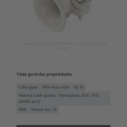
A imagem é apenas para fins ilustrativos. Consulte a descrição do
produto.
Visão geral das propriedades
Cable gland
With strain relief
Pg 16
Material (cable glands): Thermoplastic RAL 7032
(pebble grey)
IP68
Wrench size: 24