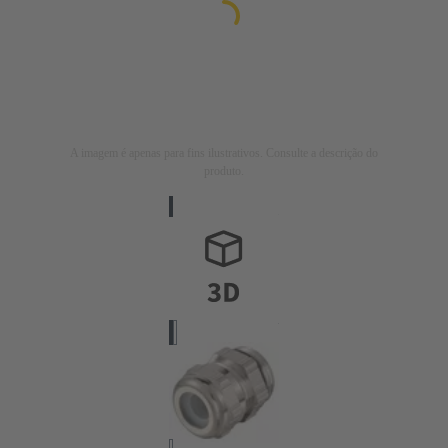
A imagem é apenas para fins ilustrativos. Consulte a descrição do
produto.