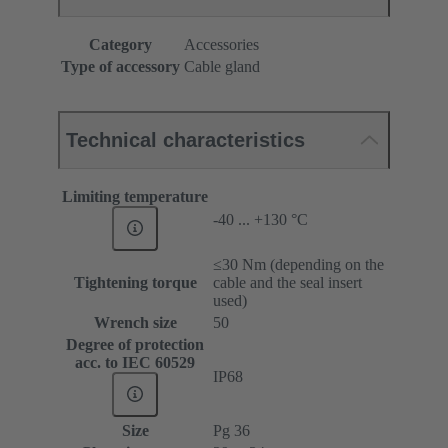
Category
Accessories
Type of accessory
Cable gland
Technical characteristics
Limiting temperature
-40 ... +130 °C
≤30 Nm (depending on the
Tightening torque
cable and the seal insert
used)
Wrench size
50
Degree of protection
acc. to IEC 60529
IP68
Size
Pg 36