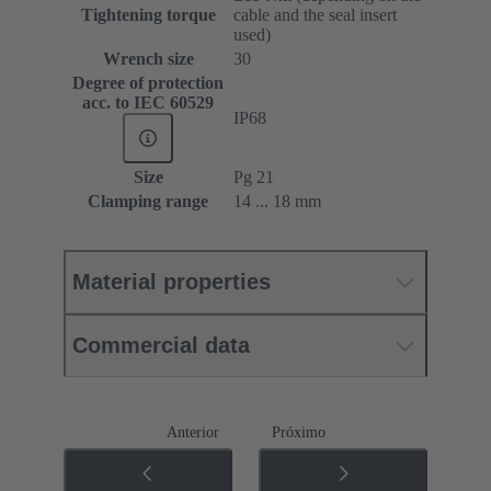
Tightening torque
cable and the seal insert
used)
Wrench size
30
Degree of protection
acc. to IEC 60529
IP68
Size
Pg 21
Clamping range
14 ... 18 mm
Material properties
Commercial data
Anterior
Próximo