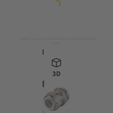
A imagem é apenas para fins ilustrativos. Consulte a descrição do
produto.