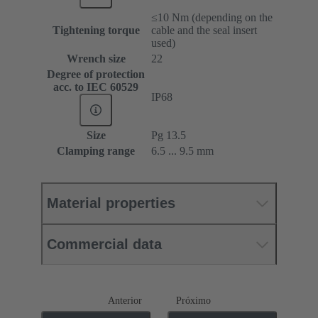
≤10 Nm (depending on the
Tightening torque
cable and the seal insert
used)
Wrench size
22
Degree of protection
acc. to IEC 60529
IP68
Size
Pg 13.5
Clamping range
6.5 ... 9.5 mm
Material properties
Commercial data
Anterior
Próximo