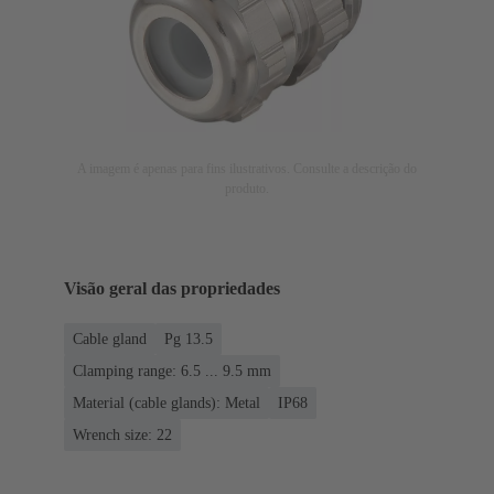
A imagem é apenas para fins ilustrativos. Consulte a descrição do
produto.
Visão geral das propriedades
Cable gland
Pg 13.5
Clamping range: 6.5 ... 9.5 mm
Material (cable glands): Metal
IP68
Wrench size: 22