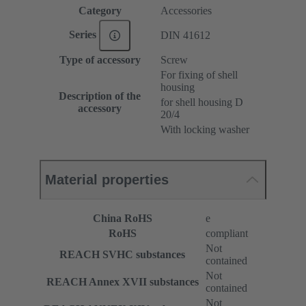
Category
Accessories
Series
DIN 41612
Type of accessory
Screw
For fixing of shell
housing
Description of the
for shell housing D
accessory
20/4
With locking washer
Material properties
China RoHS
e
RoHS
compliant
Not
REACH SVHC substances
contained
Not
REACH Annex XVII substances
contained
Not