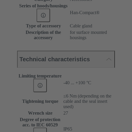
Series of hoods/housings
Han-Compact®
Type of accessory
Cable gland
Description of the
for surface mounted
accessory
housings
Technical characteristics
Limiting temperature
-40 ... +100 °C
≤6 Nm (depending on the
Tightening torque
cable and the seal insert
used)
Wrench size
27
Degree of protection
acc. to IEC 60529
IP65