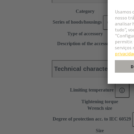
Category
Accesso
Series of hoods/housings
Han-Co
Type of accessory
Cable g
for hoo
Description of the accessory
for cabl
Technical characteristics
Limiting temperature
Tightening torque
Wrench size
Degree of protection acc. to IEC 60529
Size