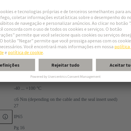
ries
mpact®
land
ds
e to cable housing
-40 ... +100 °C
≤6 Nm (depending on the cable and the seal insert used)
27
IP65
Pg 16