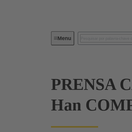
Menu
Industrial connectors / Han®
R
PRENSA C
Han COM