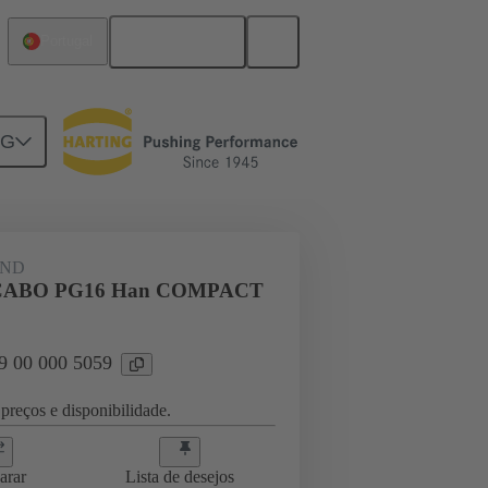
Português
Portugal
NG
09 00 000 5059
AND
CABO PG16 Han COMPACT
09 00 000 5059
preços e disponibilidade.
arar
Lista de desejos