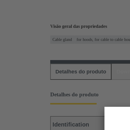
Visão geral das propriedades
Cable gland
for hoods, for cable to cable ho
Detalhes do produto
Down
Detalhes do produto
Identification