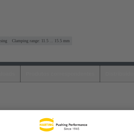
using
Clamping range: 11.5 ... 15.5 mm
loads
Produtos correspondentes
Distribuido