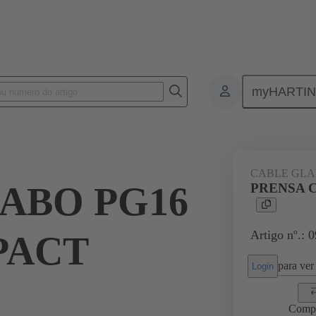
myHARTI
ectangular connectors
Produtos
Accessories
Cable glands
CABLE GL
ABO PG16
PRENSA 
Artigo nº.: 
PACT
para ver 
Login
Comp