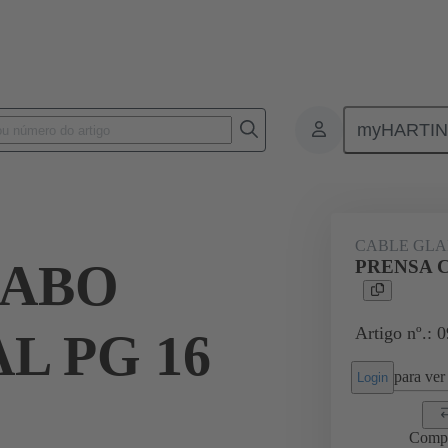
myHARTI
ectangular connectors
Produtos
Accessories
Cable glands
CABLE GL
CABO
PRENSA C
Artigo nº.: 
L PG 16
para ver 
Login
Comp