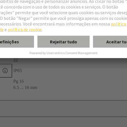
 seal
22
IP65
Pg 16
6.5 ... 16 mm