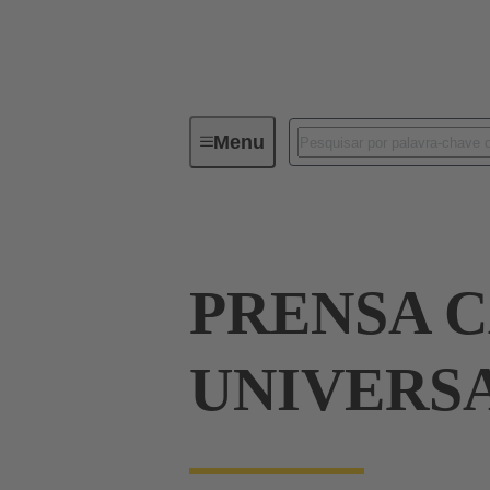
Menu
Industrial connectors / Han®
R
PRENSA 
UNIVERSA