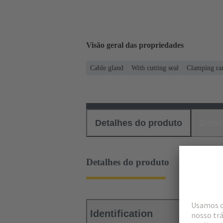
Visão geral das propriedades
Cable gland
With cutting seal
Clamping ran
Detalhes do produto
Down
Detalhes do produto
Identification