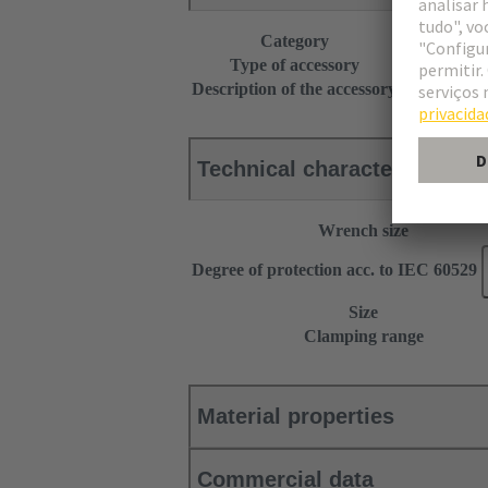
Category
Accessories
Type of accessory
Cable gland
Description of the accessory
With cutting
Technical characteristics
Wrench size
Degree of protection acc. to IEC 60529
Size
Clamping range
Material properties
Commercial data