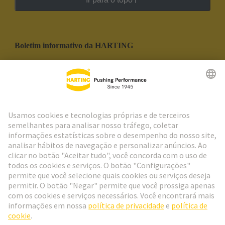
Boletim informativo da HARTING
Ir para o registro
Social Media
Português
Portugal