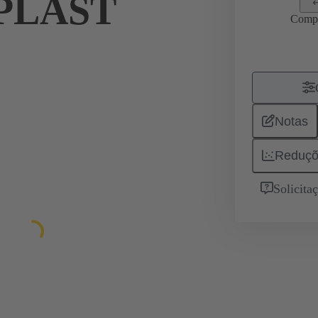
 PLAST
Comp
Notas
Reduçõ
Solicita