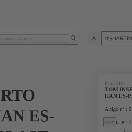
myHARTI
ectangular connectors
Produtos
Monobloc inserts
For industria
INSERTS
ERTO
TOM INS
HAN ES-P
Artigo nº.: 
AN ES-
para ver 
Login