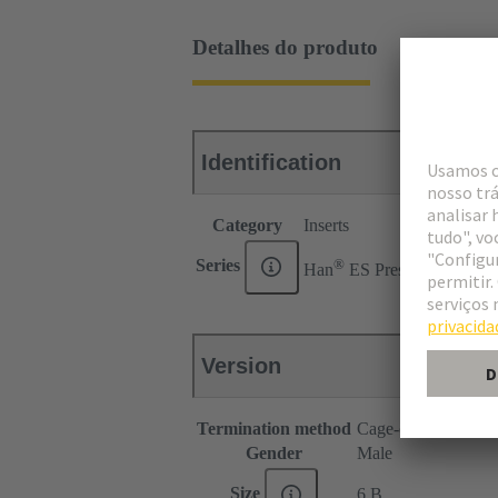
Detalhes do produto
Identification
Category
Inserts
®
Series
Han
ES Press
Version
Termination method
Cage-clamp termina
Gender
Male
Size
6 B