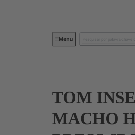
Menu
Industrial connectors / Han®
R
09 33 006 2648
TOM INS
MACHO H