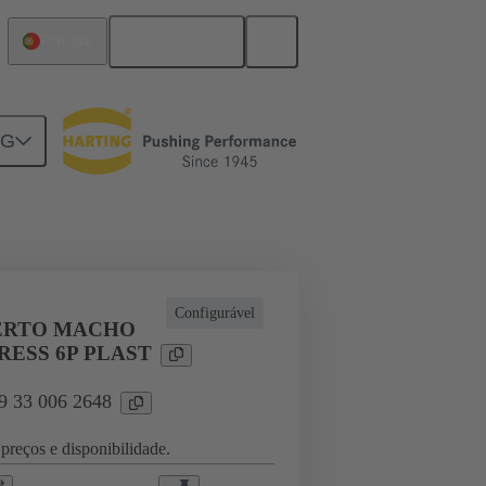
Português
Portugal
NG
l applications
Currents up to 16 A
Configurável
ERTO MACHO
RESS 6P PLAST
09 33 006 2648
preços e disponibilidade.