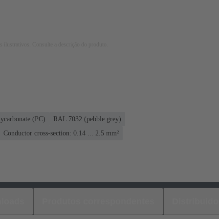
 ilustrativos. Consulte a descrição do produto.
lycarbonate (PC)
RAL 7032 (pebble grey)
Conductor cross-section: 0.14 ... 2.5 mm²
loads
Produtos correspondentes
Distribuido