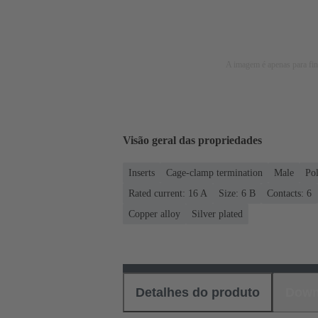
A imagem é apenas para fins
Visão geral das propriedades
Inserts
Cage-clamp termination
Male
Po
Rated current: ‌16 A
Size: 6 B
Contacts: 6
Copper alloy
Silver plated
Detalhes do produto
Down