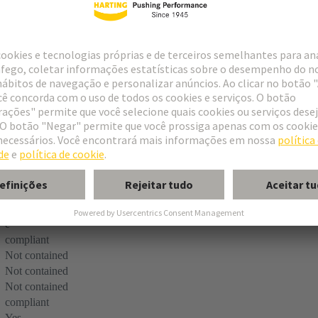
ell housing
eight
 shell housing D 20/2 metallised
e
compliant
Not contained
Not contained
Not contained
compliant
Yes