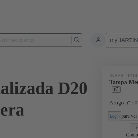
myHARTI
0 9986
INSERT FOR
alizada D20
Tampa Meta
Artigo nº.: 
iera
para ver 
Login
Comp