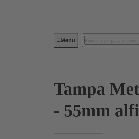
Menu
Series
Produtos
09 06 90
Tampa Met
- 55mm alf