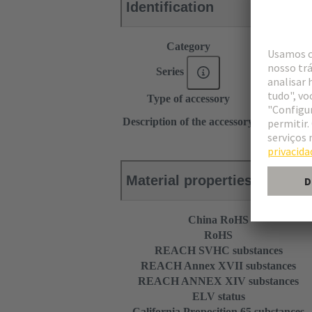
Identification
Category
Accessories
Series
DIN 41612
Type of accessory
Insert for sh
for 55 mm h
Description of the accessory
Suitable for
Material properties
China RoHS
RoHS
REACH SVHC substances
REACH Annex XVII substances
REACH ANNEX XIV substances
ELV status
California Proposition 65 substances