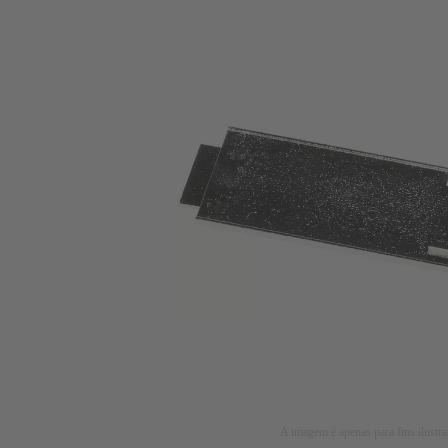
A imagem é apenas para fins ilustra