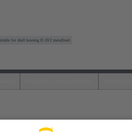
itable for shell housing D 20/2 metallised
loads
Produtos correspondentes
Distribuido