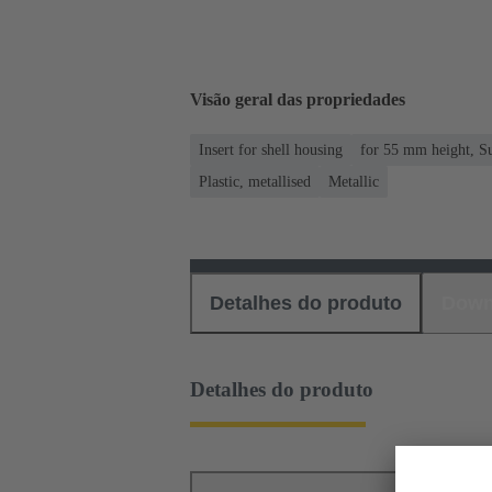
Visão geral das propriedades
Insert for shell housing
for 55 mm height, Su
Plastic, metallised
Metallic
Detalhes do produto
Down
Detalhes do produto