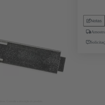
Notas
Amostra
Solicita
tivos. Consulte a descrição do produto.