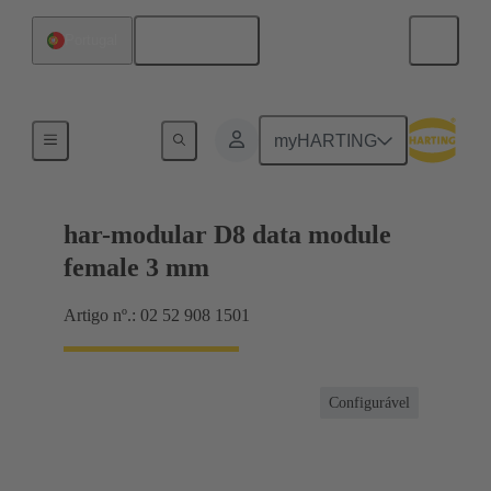
Português
Portugal
Motherboard to daughtercard connection
myHARTING
har-modular D8 data module
female 3 mm
Artigo nº.: 02 52 908 1501
Configurável