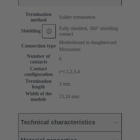
Termination
Solder termination
method
Fully shielded, 360° shielding
Shielding
contact
Motherboard to daughtercard
Connection type
Mezzanine
Number of
8
contacts
Contact
r+t 1,2,3,4
configuration
Termination
3 mm
length
Width of the
15.24 mm
module
Technical characteristics