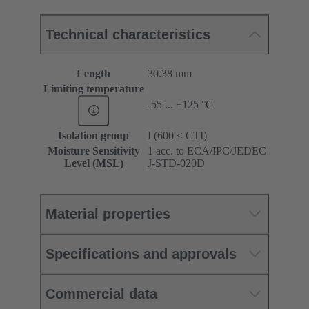
Technical characteristics
Length
30.38 mm
Limiting temperature
-55 ... +125 °C
Isolation group
I (600 ≤ CTI)
Moisture Sensitivity
1 acc. to ECA/IPC/JEDEC
Level (MSL)
J-STD-020D
Material properties
Specifications and approvals
Commercial data