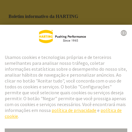
Boletim informativo da HARTING
Ir para o registro
Social Media
Português
Portugal