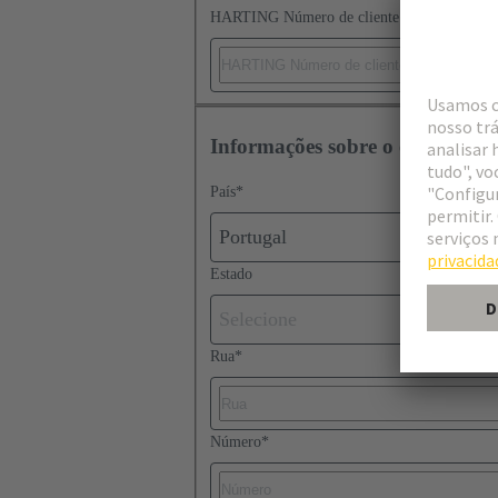
HARTING Número de cliente
Informações sobre o endereço
País
*
Portugal
Estado
Selecione
Rua
*
Número
*