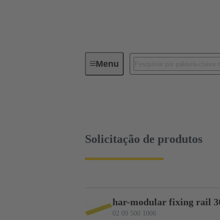
Menu
Device connectivity
PCB conne
Solicitação de produtos
Solicitação de produtos
har-modular fixing rail 3
02 09 500 1006