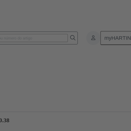
myHARTI
ctors
Board to board connectors
Produtos
Motherboard to dau
0.38