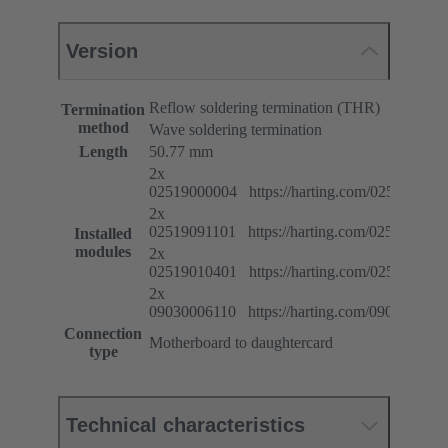
Version
Reflow soldering termination (THR)
Termination
method
Wave soldering termination
Length
50.77 mm
2x
02519000004 https://harting.com/025190000
2x
02519091101 https://harting.com/025190911
Installed
modules
2x
02519010401 https://harting.com/025190104
2x
09030006110 https://harting.com/090300061
Connection
Motherboard to daughtercard
type
Technical characteristics