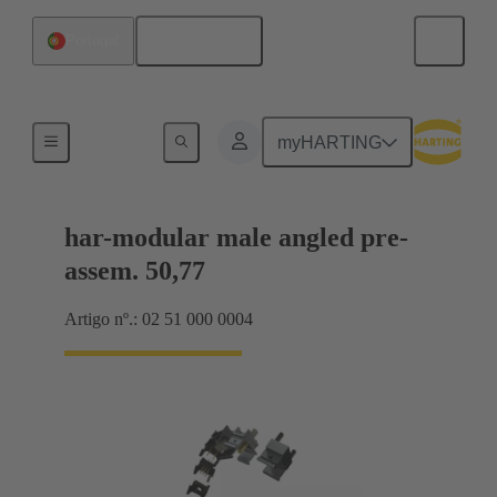
Português
Portugal
Motherboard to daughtercard connection
myHARTING
har-modular male angled pre-
assem. 50,77
Artigo nº.: 02 51 000 0004