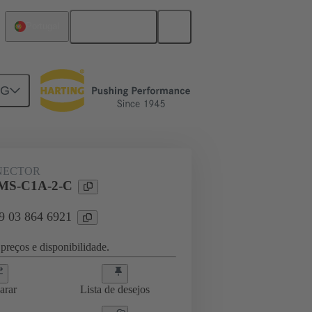
Português
Portugal
NG
ghtercard connection
09 03 864 6921
NECTOR
4MS-C1A-2-C
09 03 864 6921
preços e disponibilidade.
arar
Lista de desejos