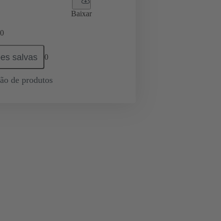
Baixar
0
es salvas
0
ção de produtos