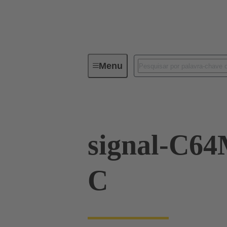
Menu
Device connectivity
PCB conne
signal-C6
C