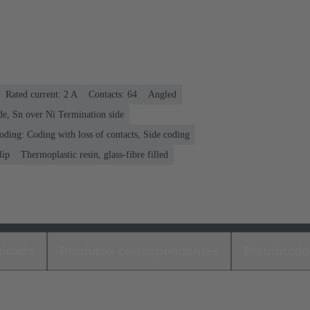
Rated current: ‌2 A
Contacts: 64
Angled
de, Sn over Ni Termination side
oding: Coding with loss of contacts, Side coding
lip
Thermoplastic resin, glass-fibre filled
loads
Produtos correspondentes
Distribuido