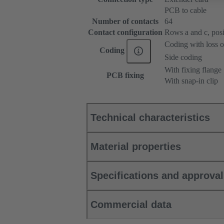
PCB to cable
Number of contacts
64
Contact configuration
Rows a and c, posit
Coding with loss o
Coding
Side coding
With fixing flange
PCB fixing
With snap-in clip
Technical characteristics
Material properties
Specifications and approva
Commercial data