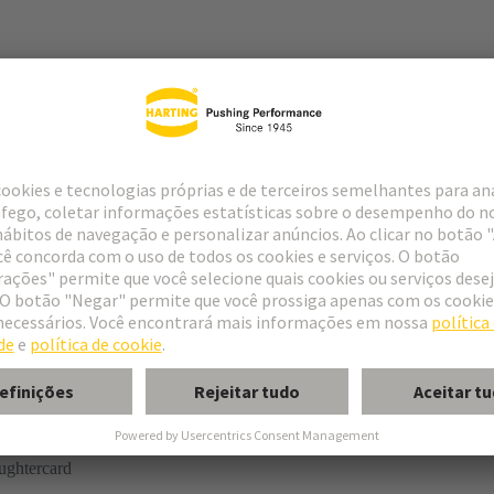
r
rmination
ughtercard