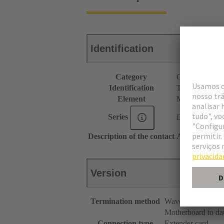
Identification
Category
Connectors
Identification
Type C
Element
Male connecto
Series
DIN 41612
Description of the contact
Angled
Version
Termination method
Wave soldering te
Motherboard to da
Connection type
Extender card