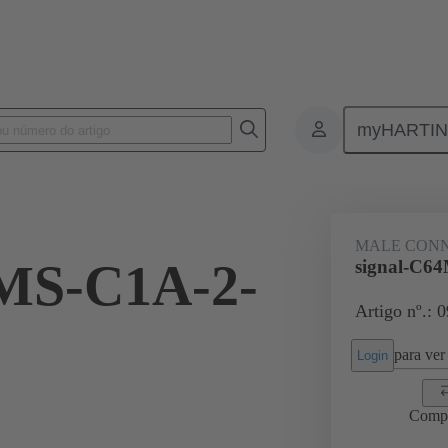
myHARTI
ctors
Board to board connectors
Produtos
Motherboard to dau
MALE CON
4MS-C1A-2-
signal-C6
Artigo nº.: 
para ver 
Login
Comp