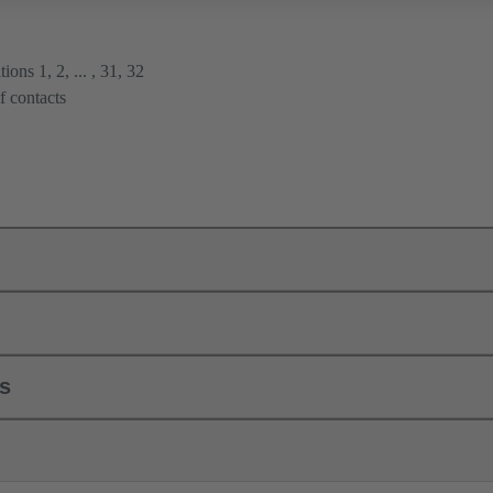
ions 1, 2, ... , 31, 32
f contacts
ls