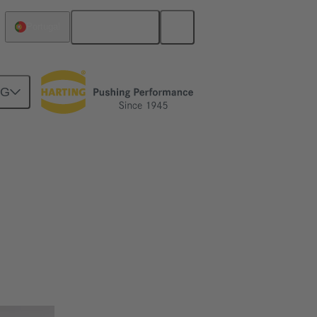
Português
Portugal
NG
o M12 está disponível em variantes de
balados em uma carcaça de metal resistente,