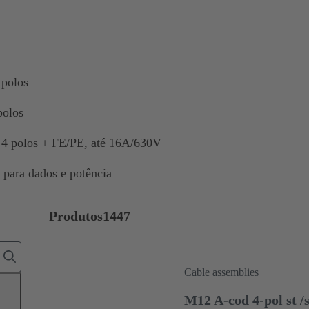
 polos
polos
e 4 polos + FE/PE, até 16A/630V
 para dados e potência
Produtos
1447
Cable assemblies
M12 A-cod 4-pol st /