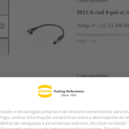
Cable assemblies
M12 A-cod 4-pol st 
Artigo nº.: C2 13 200 0
Pre-assembled on both sides
length: 1 m
Cable assemblies
M12 A-cod 4-pol an 
Artigo nº.: C2 13 200 0
Pre-assembled on one side
Co
length: 1 m