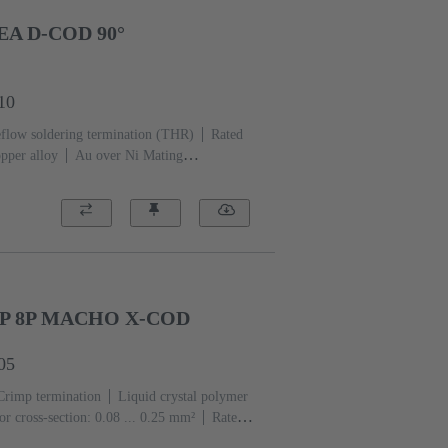
A D-COD 90°
10
flow soldering termination (THR)
Rated
pper alloy
Au over Ni Mating
uid crystal polymer (LCP)
P 8P MACHO X-COD
05
Crimp termination
Liquid crystal polymer
r cross-section: 0.08 ... 0.25 mm²
Rated
Screw locking
Degree of protection: IP65