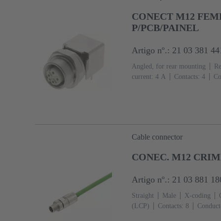
CONECT M12 FEME
P/PCB/PAINEL
Artigo nº.: 21 03 381 44
Angled, for rear mounting
Re
current: ‌4 A
Contacts: 4
Co
side
Coding: D-coding
Liq
Cable connector
CONEC. M12 CRIM
Artigo nº.: 21 03 881 18
Straight
Male
X-coding
(LCP)
Contacts: 8
Conducto
current: ‌0.5 A
Zinc die-cast