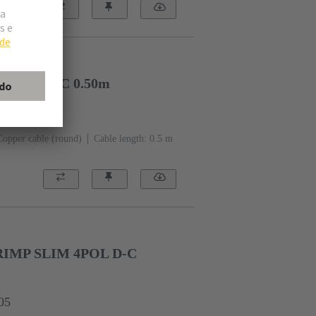
/an f /m PVC 0.50m
000 0140
Copper cable (round)
Cable length: 0.5 m
IMP SLIM 4POL D-C
05