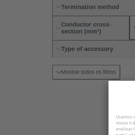
Termination method
Conductor cross-
section (mm²)
Type of accessory
Mostrar todos os filtros