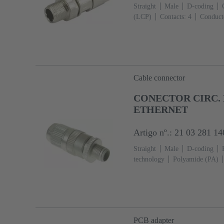
Straight
Male
D-coding
(LCP)
Contacts: 4
Conducto
current: ‌4 A
Zinc die-cast
IP67 mated condition
Cable connector
CONECTOR CIRC. 
ETHERNET
Artigo nº.: 21 03 281 14
Straight
Male
D-coding
technology
Polyamide (PA)
side
Conductor cross-section:
A
Zinc die-cast
Screw lock
mated condition
PCB adapter