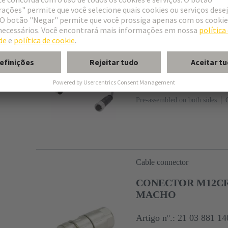
Cable assemblies
M12 A-cod 5-pol st 
Artigo nº.: C2 13 200 0
Pre-assembled on both sides
Cable connector
CONECTOR M12CR
MACHO
Artigo nº.: 21 03 881 14