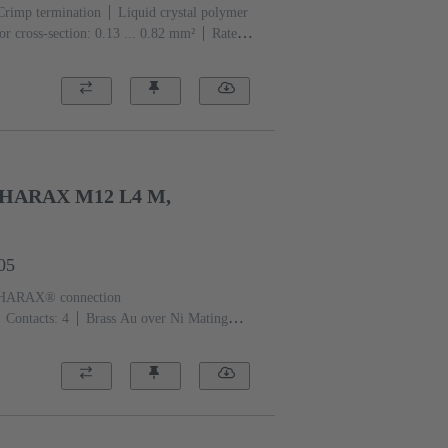
Crimp termination
Liquid crystal polymer
r cross-section: 0.13 ... 0.82 mm²
Rated
Screw locking
Degree of protection: IP65 /
HARAX M12 L4 M,
05
HARAX® connection
Contacts: 4
Brass Au over Ni Mating
 0.14 ... 0.34 mm²
Rated current: ‌4
ing
Degree of protection: IP65 / IP67