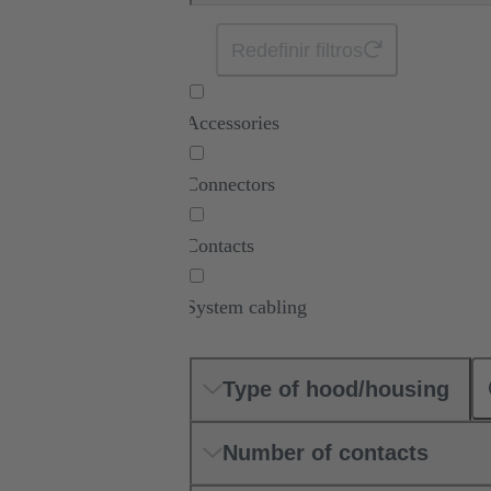
Redefinir filtros
Accessories
Connectors
Contacts
System cabling
Type of hood/housing
Number of contacts