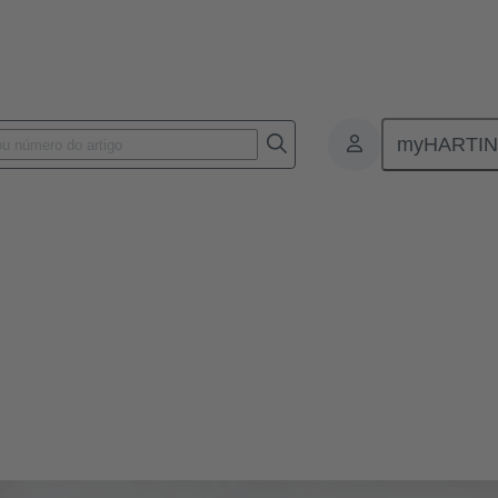
myHARTI
amanhos mais amplamente usados para conectores circulares. O tamanh
dustriais – para energia, sinais e dados. Com classificação IP65/67 e em
iável quando usados em aplicações exigentes.