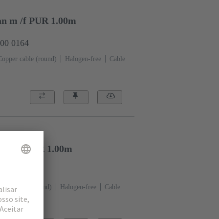
/an m /f PUR 1.00m
000 0164
Copper cable (round)
Halogen-free
Cable
/- m /- PUR 1.00m
000 0077
pper cable (round)
Halogen-free
Cable