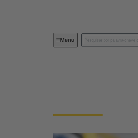
Menu
Série
M12
M12
Os conectores circulares M12 são um dos t
codificação para todas as linhas de vida in
eles fornecem uma conexão totalmente conf