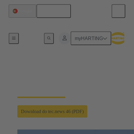
Português
Portugal
Revista de Tecnologia da HARTING tec.news
myHARTING
Electrifies me!
Energia em todos os lugares, em rede, sob demanda:
as oportunidades da all-electric society
Download do tec.news 46 (PDF)