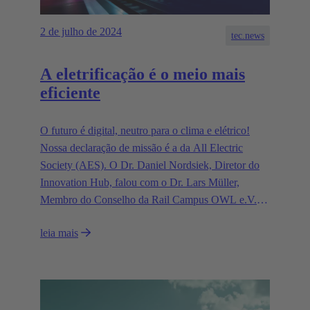
2 de julho de 2024
tec.news
A eletrificação é o meio mais
eficiente
O futuro é digital, neutro para o clima e elétrico!
Nossa declaração de missão é a da All Electric
Society (AES). O Dr. Daniel Nordsiek, Diretor do
Innovation Hub, falou com o Dr. Lars Müller,
Membro do Conselho da Rail Campus OWL e.V. e
Chefe de Serviços de Teste de Linha de Negócios
leia mais
da DB Systemtechnik GmbH e perguntou sobre
como a AES impactará a indústria ferroviária.