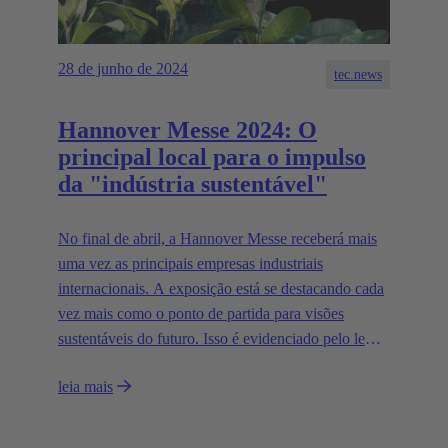
28 de junho de 2024
tec.news
Hannover Messe 2024: O
principal local para o impulso
da "indústria sustentável"
No final de abril, a Hannover Messe receberá mais
uma vez as principais empresas industriais
internacionais. A exposição está se destacando cada
vez mais como o ponto de partida para visões
sustentáveis do futuro. Isso é evidenciado pelo lema,
pelo país parceiro e pela presença da All Electric
leia mais
Society.