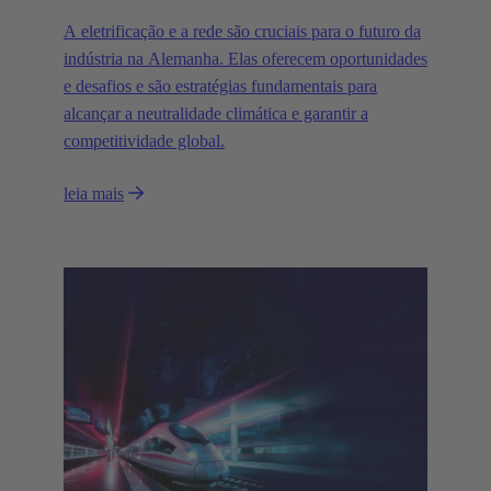
A eletrificação e a rede são cruciais para o futuro da
indústria na Alemanha. Elas oferecem oportunidades
e desafios e são estratégias fundamentais para
alcançar a neutralidade climática e garantir a
competitividade global.
leia mais