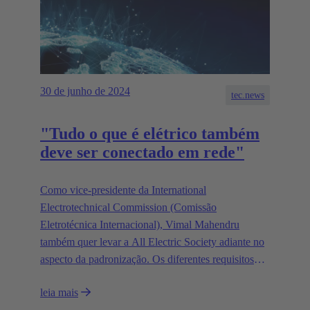
30 de junho de 2024
tec.news
"Tudo o que é elétrico também
deve ser conectado em rede"
Como vice-presidente da International
Electrotechnical Commission (Comissão
Eletrotécnica Internacional), Vimal Mahendru
também quer levar a All Electric Society adiante no
aspecto da padronização. Os diferentes requisitos
regionais são um desafio, mas também levam a
leia mais
soluções que têm um impacto sustentável em todas