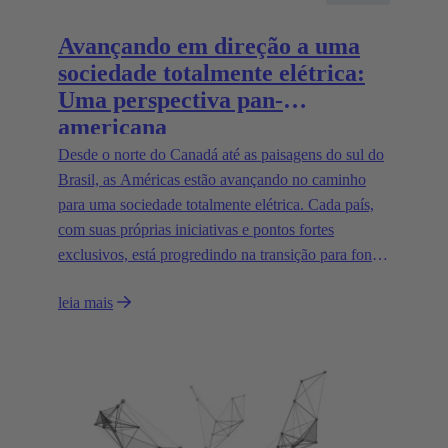
Avançando em direção a uma
sociedade totalmente elétrica:
Uma perspectiva pan-
americana
Desde o norte do Canadá até as paisagens do sul do
Brasil, as Américas estão avançando no caminho
para uma sociedade totalmente elétrica. Cada país,
com suas próprias iniciativas e pontos fortes
exclusivos, está progredindo na transição para fontes
de energia sustentáveis e sistemas de transporte mais
leia mais
limpos.