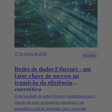
27 de junho de 2024
tec.news
Redes de dados Ethernet - um
fator-chave de sucesso na
transição da eficiência
energética
A necessidade de redes Ethernet (industriais) para a
criação de redes na transição energética é de
importância crucial. Somente com a expansão