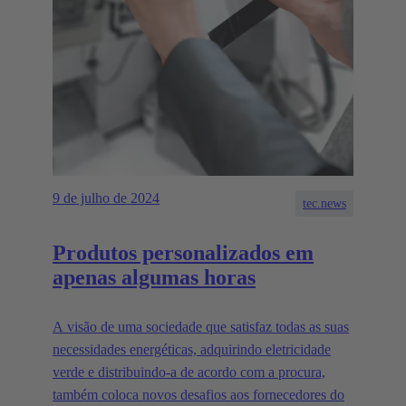
9 de julho de 2024
tec.news
Produtos personalizados em
apenas algumas horas
A visão de uma sociedade que satisfaz todas as suas
necessidades energéticas, adquirindo eletricidade
verde e distribuindo-a de acordo com a procura,
também coloca novos desafios aos fornecedores do