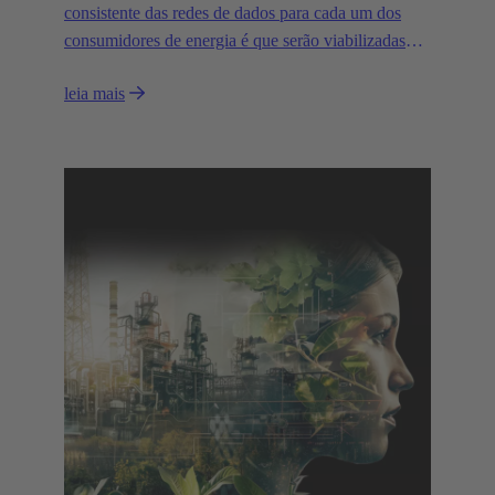
consistente das redes de dados para cada um dos
consumidores de energia é que serão viabilizadas
infraestruturas de energia eficientes e inteligentes. A
leia mais
Ethernet, como tecnologia confiável e amplamente
utilizada para transmissão de dados, desempenha um
papel fundamental na integração de diversas fontes
de energia e consumidores na rede elétrica.