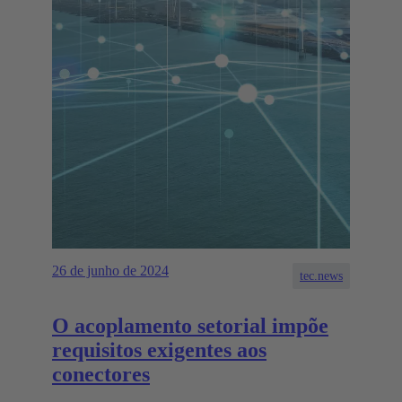
26 de junho de 2024
tec.news
O acoplamento setorial impõe
requisitos exigentes aos
conectores