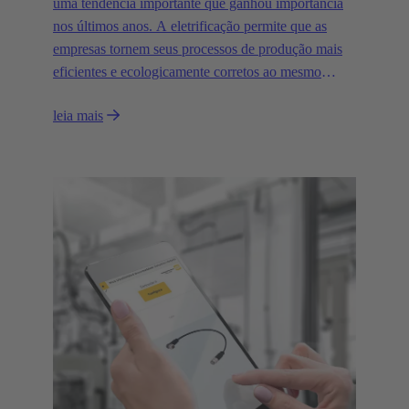
uma tendência importante que ganhou importância
nos últimos anos. A eletrificação permite que as
empresas tornem seus processos de produção mais
eficientes e ecologicamente corretos ao mesmo
tempo. O uso de máquinas e sistemas elétricos pode
leia mais
reduzir os custos de energia e as emissões de CO2.