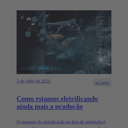
5 de julho de 2024
tec.news
Como estamos eletrificando
ainda mais a produção
O aumento da eletrificação na área de produção é