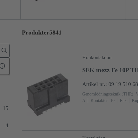
Produkter
5841
Honkontakdon
SEK mezz Fe 10P T
Artikel nr.: 09 19 510 6
Genomlödningsteknik (THR), V
A
Kontakter: 10
Rak
Kop
Au över Pd/Ni Kopplingssida
15
(LCP)
Svart
4