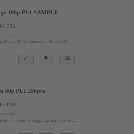
Edge 100p PL1 SAMPLE
001 333
ontakter:
tall över Ni Kopplingssida, Sn över Ni
vå: 1
Flytkristallpolymer (LCP)
Svart
mm 80p PL1 250pcs
601 000
ontakter:
delmetall över Ni Kopplingssida, Sn över Ni
vå: 1
Flytkristallpolymer (LCP)