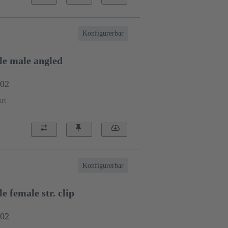
Konfigurerbar
e male angled
002
rt
Konfigurerbar
 female str. clip
002