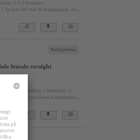
ström: ‌2 A
Kontakter:
Au över NiP över Ni Kopplingssida, Sn
standanivå: 2, enligt IEC 60603-
aktförluster
Kretskortsfixering: Med
Termoplast, glasfiberfylld
RAL 7032
Konfigurerbar
le female straight
301
åglödningsförbindning
Märkström: ‌15
arlegering
Silverpläterad Kopplingssida,
Prestandanivå: 1, enligt IEC 60603-