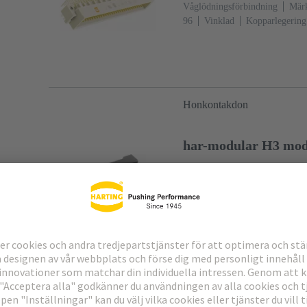
Våglödningsförbindning
Märk
96
Vinklad
Kopparlegering
över Ni Förbindningssida
Pre
2
Kodning: Kodning med kont
fästfläns, Med snäppklämma
(stengrå)
Honkontakdon
har-modular H3 modu
Artikel nr.: 02 52 903 1
Genomlödningsteknik (THR), V
A
Kontakter: 3
Rak
Kopp
Sn över Ni Förbindningssida
2
Polyamid (PA)
Svart
Honkontakdon