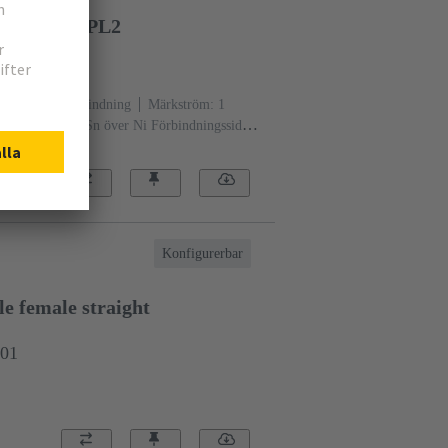
HT 2.9mm PL2
824
åglödningsförbindning
Märkström: ‌1
parlegering
Sn över Ni Förbindningssida,
Prestandanivå: 2
Flytkristallpolymer
Konfigurerbar
e female straight
001