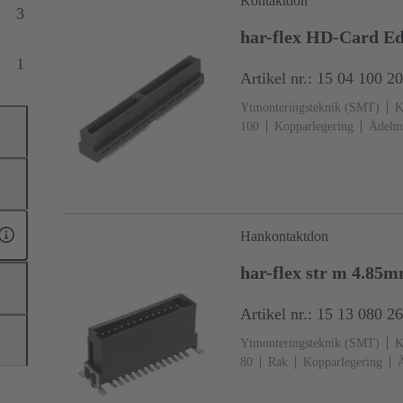
Kontaktdon
3
har-flex HD-Card 
1
Artikel nr.: 15 04 100 2
Ytmonteringsteknik (SMT)
K
100
Kopparlegering
Ädelme
Förbindningssida
Prestandani
Hankontaktdon
har-flex str m 4.85
Artikel nr.: 15 13 080 2
Ytmonteringsteknik (SMT)
K
80
Rak
Kopparlegering
Ä
Förbindningssida
Prestandani