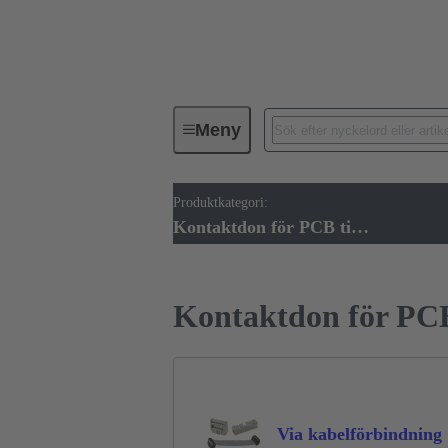
Meny
Produktkategori:
Förbindningsteknik
PCB-konta
Kontaktdon för PCB till PCB
Kontaktdon för PCB
Via kabelförbindning