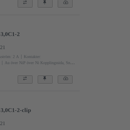
3,0C1-2
921
ström: ‌2 A
Kontakter:
Au över NiP över Ni Kopplingssida, Sn
standanivå: 2, enligt IEC 60603-
aktförluster,
g: Med fästfläns
Termoplast,
ngrå)
3,0C1-2-clip
921