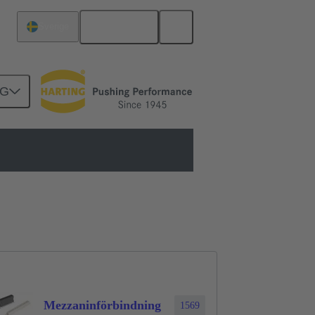
Svenska
Sverige
NG
Mezzaninförbindning
1569