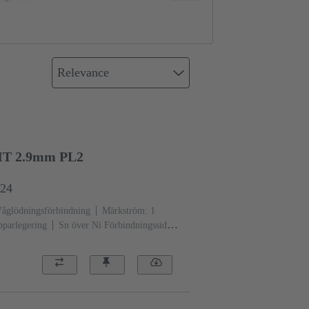
Relevance
HT 2.9mm PL2
824
åglödningsförbindning
Märkström: ‌1
parlegering
Sn över Ni Förbindningssida,
Prestandanivå: 2
Flytkristallpolymer