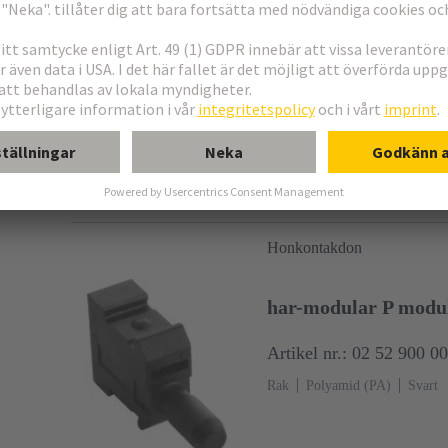
SEK mezz Fe 20P T
Artikel nr.: 09 19 520 6
Genomlödningsteknik (THR), V
A
Kontakter: 20
Rak
Kop
Au över Pd/Ni Kopplingssida
(LCP)
Svart
Honkontakdon
har-modular P modul
Artikel nr.: 02 52 900 0
Rak
Polyamid (PA)
Svart