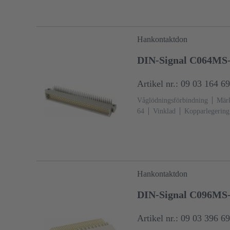
Hankontaktdon
DIN-Signal C064MS-
Artikel nr.: 09 03 164 6
Våglödningsförbindning
Märk
64
Vinklad
Kopparlegering
över Ni Förbindningssida
Pre
2
Kodning: Kodning med kont
Sidkodning
Kretskortsfixerin
glasfiberfylld
RAL 7032 (ste
Hankontaktdon
DIN-Signal C096MS-
Artikel nr.: 09 03 396 6