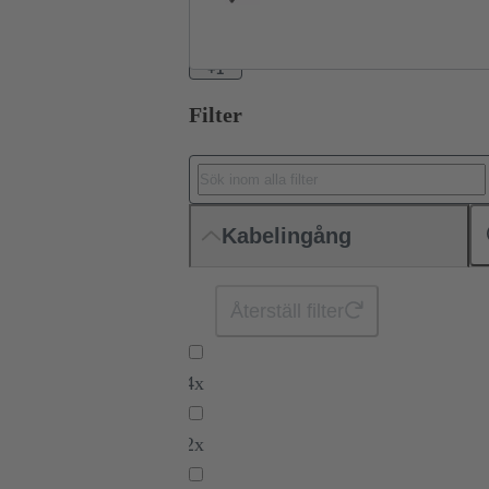
+1
Filter
Kabelingång
Återställ filter
4x
2x