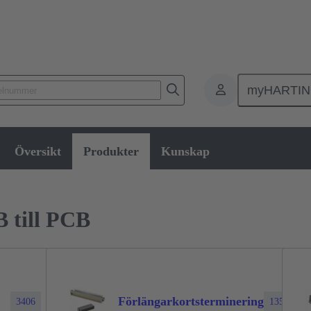
myHARTI
ktdon
Kontaktdon för PCB till PCB
Produkter
Översikt
Produkter
Kunskap
 till PCB
Förlängarkortsterminering
3406
1354