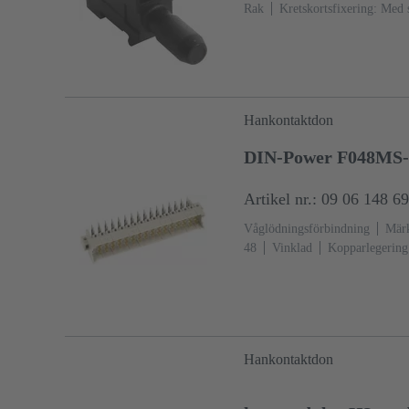
Rak
Kretskortsfixering: Me
Hankontaktdon
DIN-Power F048MS-
Artikel nr.: 09 06 148 6
Våglödningsförbindning
Märk
48
Vinklad
Kopparlegering
över Ni Förbindningssida
Pre
2
Kodning: Hålkodning, Hölj
D20 kodning
Kretskortsfixer
glasfiberfylld
RAL 7032 (ste
Hankontaktdon