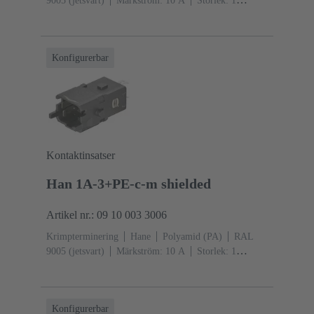
9005 (jetsvart)
Märkström: ‌10 A
Storlek: 1
A
Kontakter:
3
Kopparlegering
Silverpläterad
Individuell
låsbygel
Konfigurerbar
Kontaktinsatser
Han 1A-3+PE-c-m shielded
Artikel nr.: 09 10 003 3006
Krimpterminering
Hane
Polyamid (PA)
RAL
9005 (jetsvart)
Märkström: ‌10 A
Storlek: 1
A
Kontakter: 3 + skärmning
Individuell låsbygel
Konfigurerbar