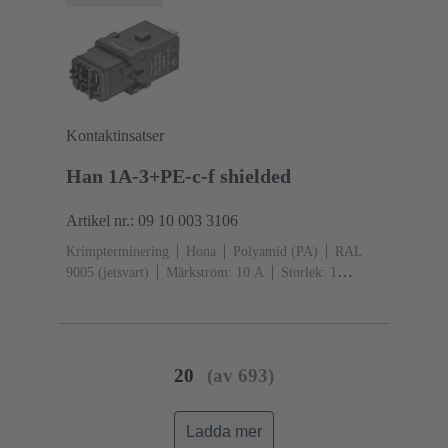
Kontaktinsatser
Han 1A-3+PE-c-f shielded
Artikel nr.: 09 10 003 3106
Krimpterminering
Hona
Polyamid (PA)
RAL
9005 (jetsvart)
Märkström: ‌10 A
Storlek: 1
A
Kontakter: 3 + skärmning
Individuell låsbygel
20
(av 693)
Ladda mer