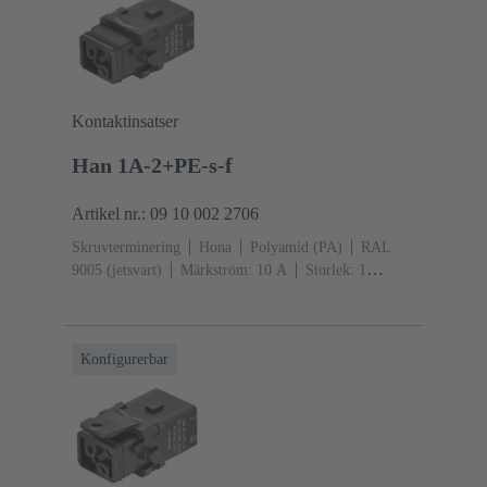
Kontaktinsatser
Han 1A-2+PE-s-f
Artikel nr.: 09 10 002 2706
Skruvterminering
Hona
Polyamid (PA)
RAL
9005 (jetsvart)
Märkström: ‌10 A
Storlek: 1
A
Kontakter:
2
Kopparlegering
Silverpläterad
Individuell
låsbygel
Konfigurerbar