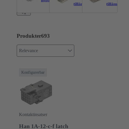
industritillämpningar
tillämpningar
tillämpning
+1
Produkter
693
Relevance
Konfigurerbar
Kontaktinsatser
Han 1A-12-c-f latch