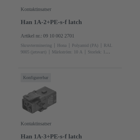
Kontaktinsatser
Han 1A-2+PE-s-f latch
Artikel nr.: 09 10 002 2701
Skruvterminering
Hona
Polyamid (PA)
RAL
9005 (jetsvart)
Märkström: ‌10 A
Storlek: 1
A
Kontakter:
2
Kopparlegering
Silverpläterad
Snäpplåsning
Konfigurerbar
Kontaktinsatser
Han 1A-3+PE-s-f latch