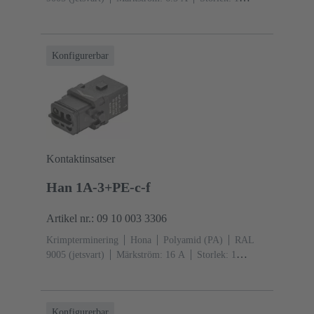
A
Kontakter: 12
Snäpplåsning
Konfigurerbar
Kontaktinsatser
Han 1A-3+PE-c-f
Artikel nr.: 09 10 003 3306
Krimpterminering
Hona
Polyamid (PA)
RAL
9005 (jetsvart)
Märkström: ‌16 A
Storlek: 1
A
Kontakter: 3
Individuell låsbygel
Konfigurerbar