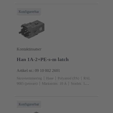
2
Kopparlegering
Silverpläterad
Individuell
låsbygel
Konfigurerbar
Kontaktinsatser
Han 1A-2+PE-s-m latch
Artikel nr.: 09 10 002 2601
Skruvterminering
Hane
Polyamid (PA)
RAL
9005 (jetsvart)
Märkström: ‌10 A
Storlek: 1
A
Kontakter:
2
Kopparlegering
Silverpläterad
Snäpplåsning
Konfigurerbar