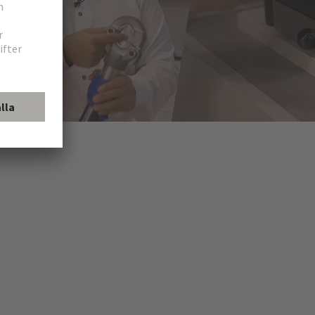
atiska handverktyg till helautomatiska