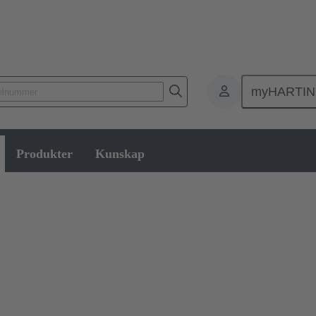
myHARTI
Produkter
Kunskap
ån enkla monterings- och demonteringsverktyg, manuella och halvautom