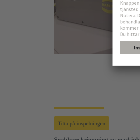
Webbseminarium | Verktyg för att påskynda
HARTINGs verktygsportfölj sträcker sig fr
maskiner. Detta gör att du kan utföra tillförli
Titta på inspelningen
Snabbare krimpning av maskinbe