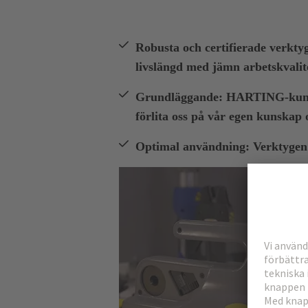
Robusta och certifierade verkty
livslängd med jämn arbetskvalit
Grundläggande: HARTING-kunsk
förlita oss på vår egen kunskap 
Optimal användning: Verktygen ä