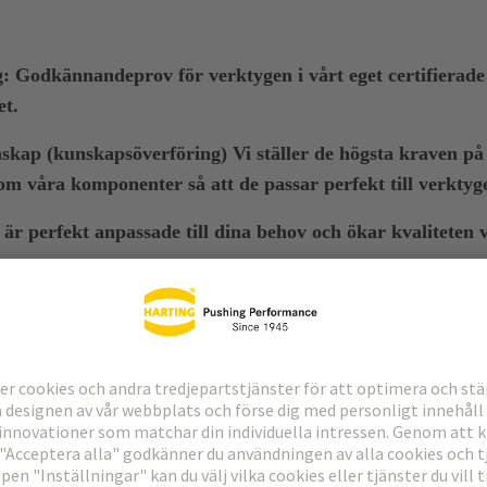
g: Godkännandeprov för verktygen i vårt eget certifierade
et.
ap (kunskapsöverföring) Vi ställer de högsta kraven 
om våra komponenter så att de passar perfekt till verktyg
r perfekt anpassade till dina behov och ökar kvaliteten 