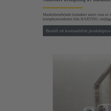
Maskinbearbetade kontakter anses vara av sär
krimpbytesenheten från HARTING möjliggör
Beställ ett kostnadsfritt produktprov