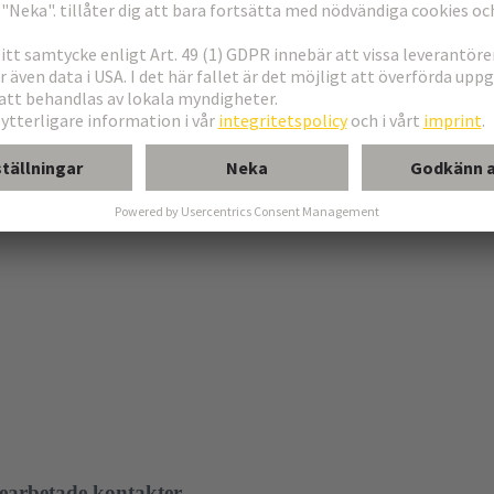
 uppbyggnaden av energiinfrastruktur
ån enkla monterings- och demonteringsverktyg, manuella och halvautom
tlig installation och underhåll - för optimala resultat i varje applikation.
arbetade kontakter