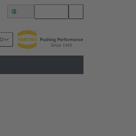
Svenska
Sverige
NG
atiska handverktyg till helautomatiska