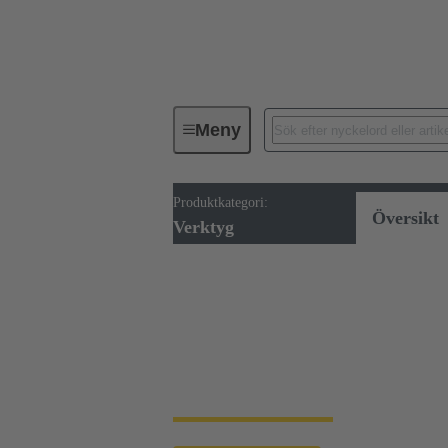
Meny
Produktkategori:
Verktyg
Översikt
Verktyg
Verktyg
HARTINGs verktygsportfölj sträcker sig fr
maskiner.