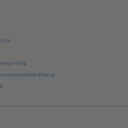
PDF)
erktyg (PDF)
rmineringsteknik (Poster)
ik