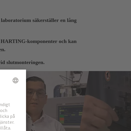
 laboratorium säkerställer en lång
på HARTING-komponenter och kan
en.
vid slutmonteringen.