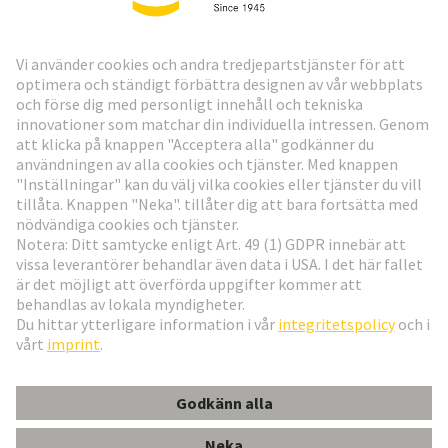
HARTING:s nyhetsbrev
Gå till registrering
Social Media
Svenska
Sverige
© Teknologi-koncernen HARTING