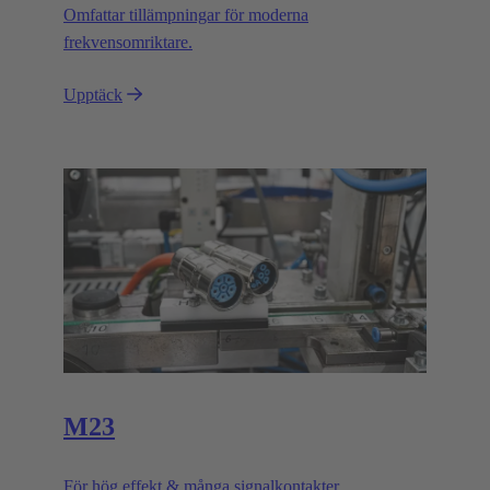
Omfattar tillämpningar för moderna
frekvensomriktare.
Upptäck
M23
För hög effekt & många signalkontakter.