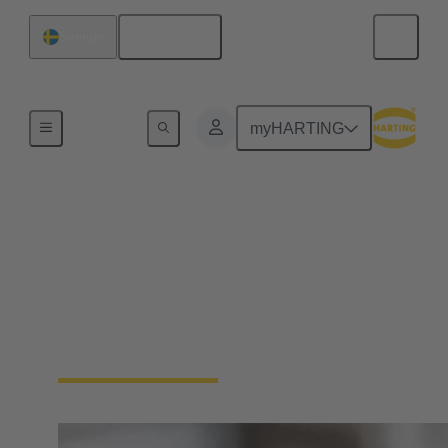
Svenska
Sverige
Hem
myHARTING
Cirkulära kontakter
kabelmontage
HARTING har lång erfarenhet av tillverkning av
kabelmontage. Vi erbjuder plug-and-play-lösningar
som är skräddarsydda efter dina behov.