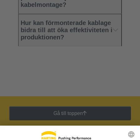
kabelmontage?
Hur kan förmonterade kablage
bidra till att öka effektiviteten i
produktionen?
Gå till toppen