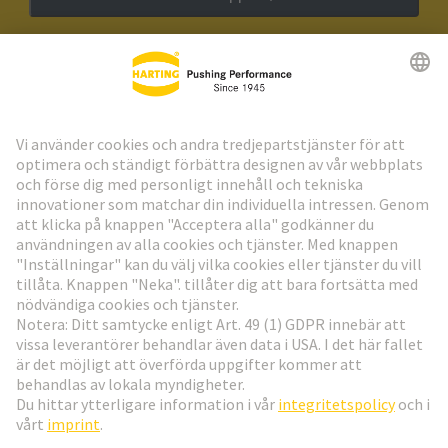
HARTING:s nyhetsbrev
Gå till registrering
Social Media
Svenska
Sverige