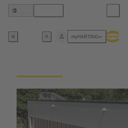
Svenska
Sverige
Integrerat ledningssystem (IMS)
myHARTING
Vårt kvalitetskrav