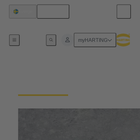
Svenska
Sverige
Hem
myHARTING
Kontakta HARTING i
Sverige