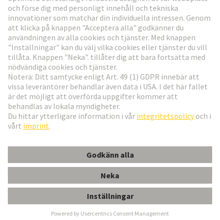
Gå till registrering
Social Media
Svenska
Sverige
© Teknologi-koncernen HARTING
Inställningar för cookies
Imprint
Integritetspolicy
Användningsvillkor
Kundinformation
Übergaberahmen mit montierten Rasthebel