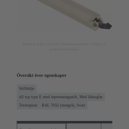
Bilden är endast avsedd för illustrationsändamål. Vänligen se
produktbeskrivningen.
Översikt över egenskaper
Stifthölje
till typ type E med inpressningsstift, Med låsbyglar
Termoplast
RAL 7032 (stengrå), Svart