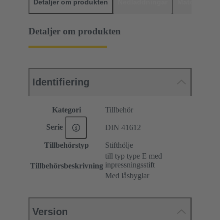
Detaljer om produkten
Nedladdningar
Matchande p
Detaljer om produkten
Identifiering
Kategori
Tillbehör
Serie
DIN 41612
Tillbehörstyp
Stifthölje
till typ type E med
inpressningsstift
Tillbehörsbeskrivning
Med låsbyglar
Version