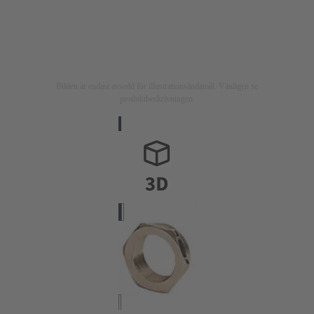
Bilden är endast avsedd för illustrationsändamål. Vänligen se
produktbeskrivningen.