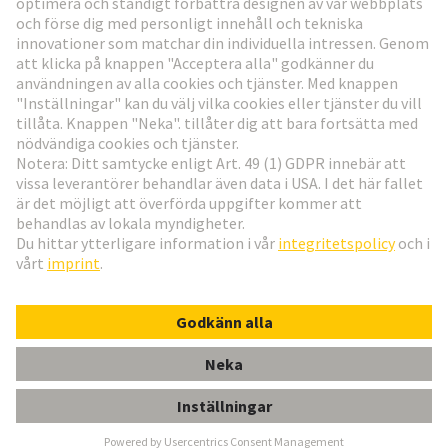
Gå till registrering
Social Media
Svenska
Sverige
© Teknologi-koncernen HARTING
Inställningar för cookies
Imprint
Integritetspolicy
Användningsvillkor
Kundinformation
ACCESREDU WITH O-RING