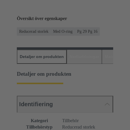
Översikt över egenskaper
Reducerad storlek
Med O-ring
Pg 29 Pg 16
Detaljer om produkten
Nedladdningar
Matchande p
Detaljer om produkten
Identifiering
Kategori
Tillbehör
Tillbehörstyp
Reducerad storlek