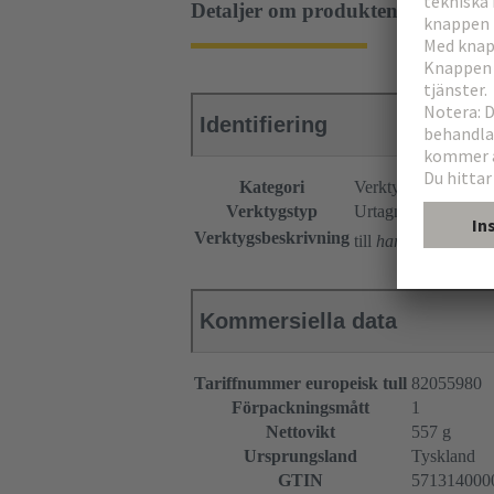
Detaljer om produkten
Identifiering
Kategori
Verktyg
Verktygstyp
Urtagningsverktyg
®
Verktygsbeskrivning
till
har
-bus 64
hon
Kommersiella data
Tariffnummer europeisk tull
82055980
Förpackningsmått
1
Nettovikt
557 g
Ursprungsland
Tyskland
GTIN
571314000