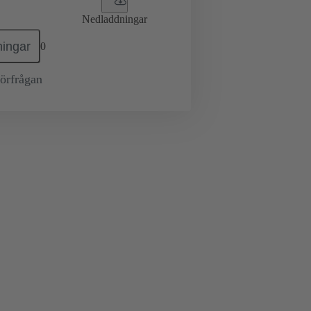
Nedladdningar
ingar
0
örfrågan