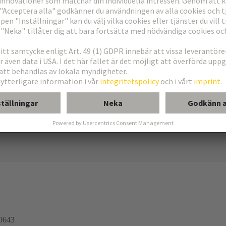
kontaktdon
0643