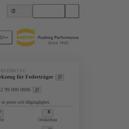
Svenska
Sverige
NG
GSVERKTYG
kzeug für Federträger
 02 99 000 0006
 se priser och tillgänglighet.
ör
Önskelista