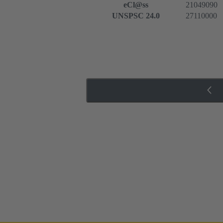
eCl@ss
21049090
UNSPSC 24.0
27110000