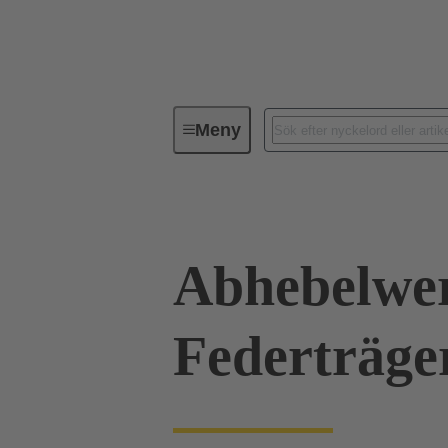
Meny
Verktyg
Produkter
Inpres
Abhebelwer
Federträge