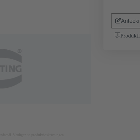
Anteckn
Produktf
nsändamål. Vänligen se produktbeskrivningen.