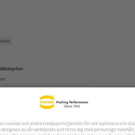
aktdon
ällningsbar.
ner.
laddningar
Matchande produkter
Distributör