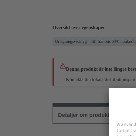
Översikt över egenskaper
Urtagningsverktyg
till har-bus 64® honkont
Denna produkt är inte längre best
Kontakta din lokala distributionspart
Detaljer om produkten
Ned