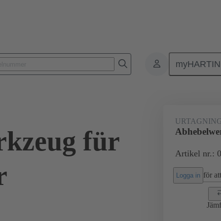
myHARTI
sning
Reparationsverktyg
02 99 000 0006
URTAGNIN
kzeug für
Abhebelwer
Artikel nr.:
r
för att
Logga in
Jämf