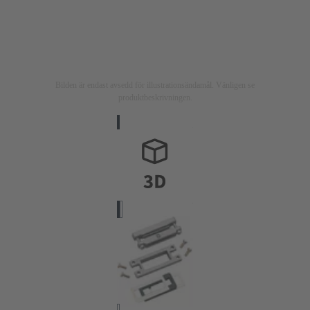
Bilden är endast avsedd för illustrationsändamål. Vänligen se
produktbeskrivningen.