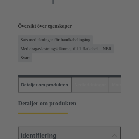
Översikt över egenskaper
Sats med tätningar för bandkabelingång
Med dragavlastningsklämma, till 1 flatkabel
NBR
Svart
Detaljer om produkten
Nedladdningar
Matchande p
Detaljer om produkten
Identifiering