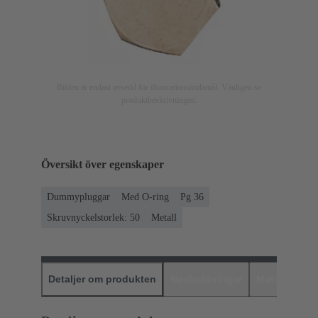
Bilden är endast avsedd för illustrationsändamål. Vänligen se
produktbeskrivningen.
Översikt över egenskaper
Dummypluggar
Med O-ring
Pg 36
Skruvnyckelstorlek: 50
Metall
Detaljer om produkten
Nedladdningar
Matchande p