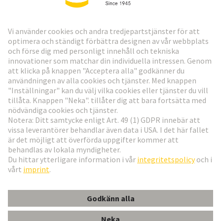
HARTING:s nyhetsbrev
Gå till registrering
Social Media
Svenska
Sverige
© Teknologi-koncernen HARTING