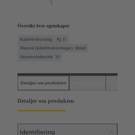
Översikt över egenskaper
Kabelförskruvning
Pg 11
Material (kabelförskruvningar): Metall
Skruvnyckelstorlek: 19
Detaljer om produkten
Nedladdningar
Matchande p
Detaljer om produkten
Identifiering