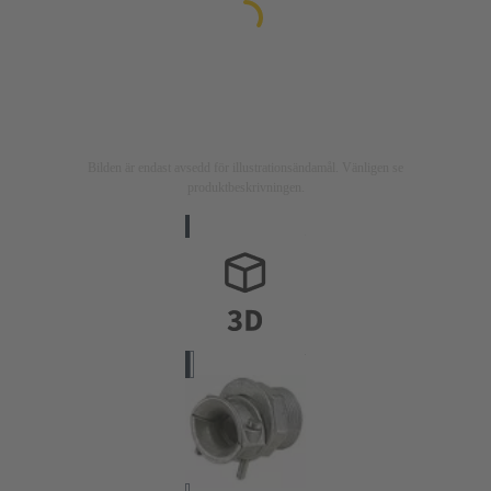
Bilden är endast avsedd för illustrationsändamål. Vänligen se
produktbeskrivningen.