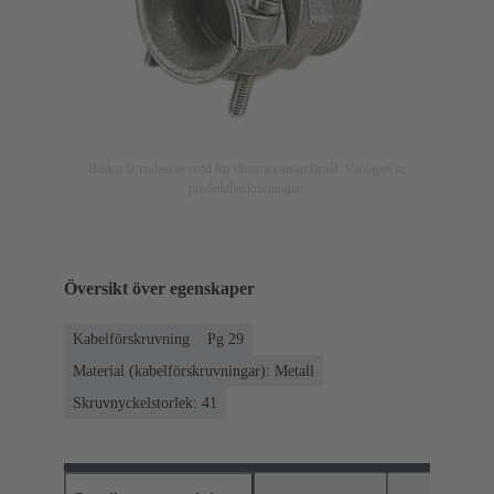
Bilden är endast avsedd för illustrationsändamål. Vänligen se
produktbeskrivningen.
Översikt över egenskaper
Kabelförskruvning
Pg 29
Material (kabelförskruvningar): Metall
Skruvnyckelstorlek: 41