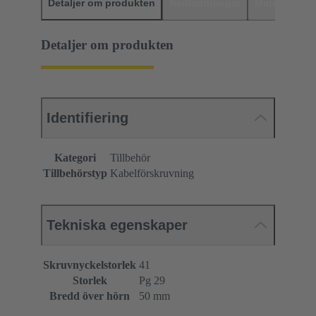
Detaljer om produkten
Nedladdningar
Matchande p
Detaljer om produkten
Identifiering
Kategori
Tillbehör
Tillbehörstyp
Kabelförskruvning
Tekniska egenskaper
Skruvnyckelstorlek
41
Storlek
Pg 29
Bredd över hörn
50 mm