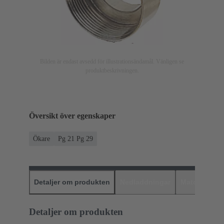
Bilden är endast avsedd för illustrationsändamål. Vänligen se
produktbeskrivningen.
Översikt över egenskaper
Ökare
Pg 21 Pg 29
Detaljer om produkten
Nedladdningar
Matchande p
Detaljer om produkten