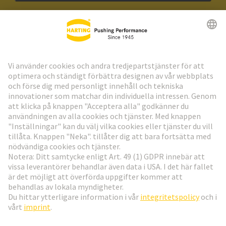
HARTING:s nyhetsbrev
Gå till registrering
Social Media
Svenska
Sverige