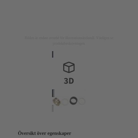
Bilden är endast avsedd för illustrationsändamål. Vänligen se
produktbeskrivningen.
Översikt över egenskaper