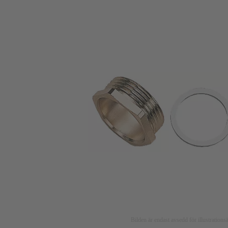
Bilden är endast avsedd för illustratio