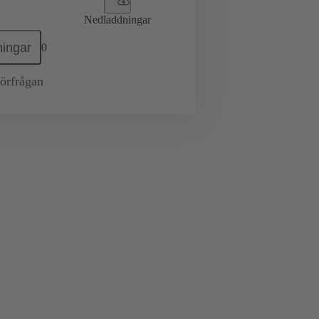
Nedladdningar
ingar
0
örfrågan