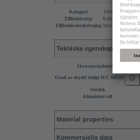
Kategori
Tillbehör
Tillbehörstyp
Kabelförskruvning
Tillbehörsbeskrivning
Med utskuren tätn
Tekniska egenskaper
Skruvnyckelstorlek
Grad av skydd enligt IEC 60529
Storlek
Klämintervall
Material properties
Kommersiella data