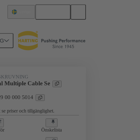
Svenska
Sverige
NG
ingar
09 00 000 5014
SKRUVNING
l Multiple Cable Se
 09 00 000 5014
 se priser och tillgänglighet.
ör
Önskelista