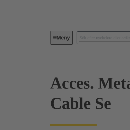
Meny
Industriella kontaktdon / Han®
Acces. Met
Cable Se