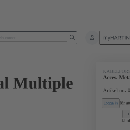
myHARTI
Rektangulära kontaktdon
Produkter
Tillbehör
Kabelförskruvn
KABELFÖR
al Multiple
Acces. Meta
Artikel nr.:
för att
Logga in
Jämf