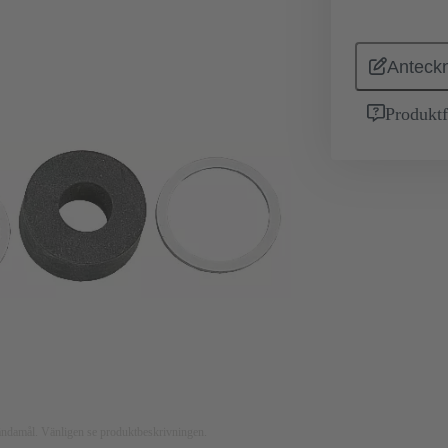
Anteckn
Produktf
nsändamål. Vänligen se produktbeskrivningen.