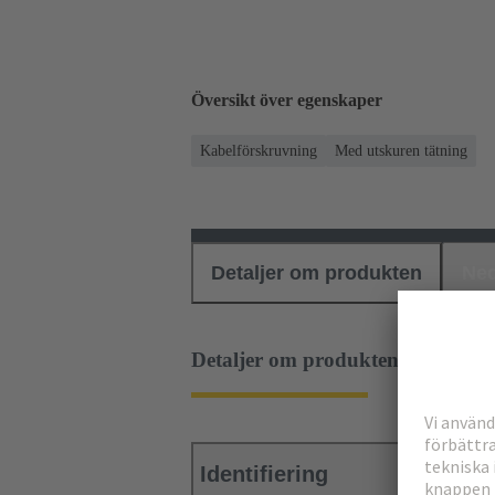
Översikt över egenskaper
Kabelförskruvning
Med utskuren tätning
Detaljer om produkten
Ned
Detaljer om produkten
Identifiering