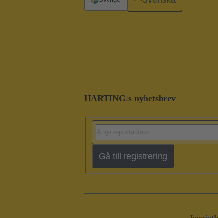
HARTING:s nyhetsbrev
Gå till registrering
Imprint
I