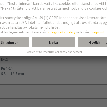
ing
20
IP65
Pg 13,5
6,5 ... 13,5 mm