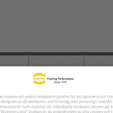
laddningar
Matchande produkter
Distributör