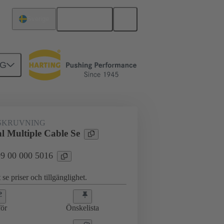
Svenska
Sverige
NG
ingar
09 00 000 5016
SKRUVNING
l Multiple Cable Se
 09 00 000 5016
 se priser och tillgänglighet.
ör
Önskelista