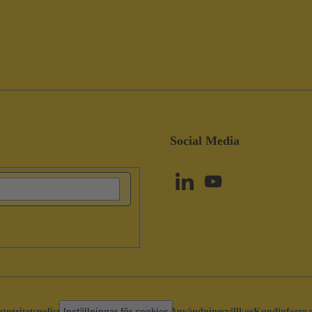
Social Media
ntegritetspolicy
Inställningar för cookies
Användningsvillkor
Kundinforma