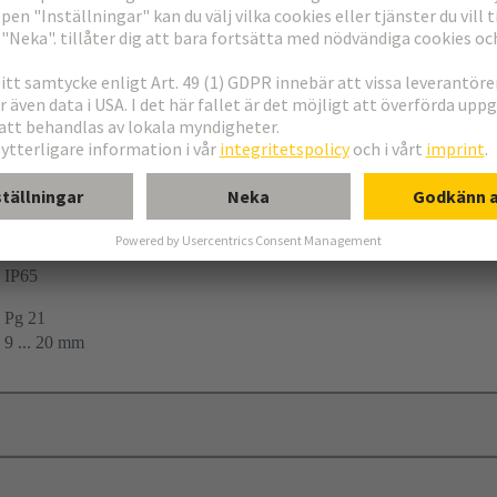
ing
28
IP65
Pg 21
9 ... 20 mm