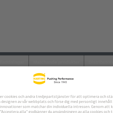
laddningar
Matchande produkter
Distributör