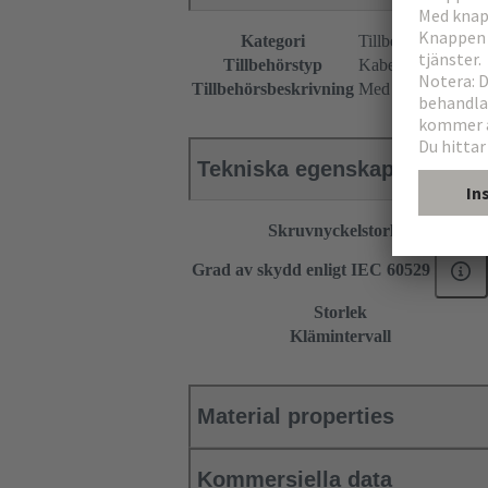
Kategori
Tillbehör
Tillbehörstyp
Kabelförskruvning
Tillbehörsbeskrivning
Med utskuren tätn
Tekniska egenskaper
Skruvnyckelstorlek
Grad av skydd enligt IEC 60529
Storlek
Klämintervall
Material properties
Kommersiella data