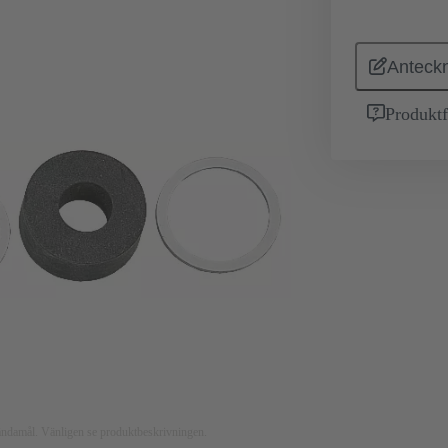
Anteckn
Produktf
nsändamål. Vänligen se produktbeskrivningen.