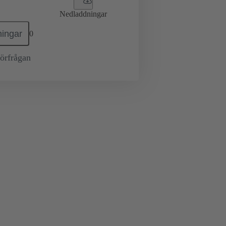
Nedladdningar
ingar
0
örfrågan