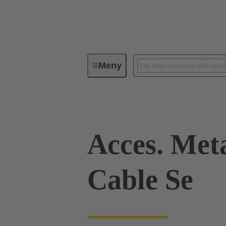
Meny
Industriella kontaktdon / Han®
Acces. Met
Cable Se