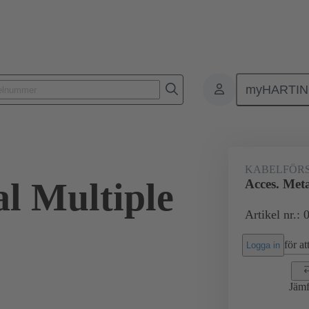
myHARTI
Rektangulära kontaktdon
Produkter
Tillbehör
Kabelförskruvn
KABELFÖR
al Multiple
Acces. Meta
Artikel nr.:
för att
Logga in
Jämf