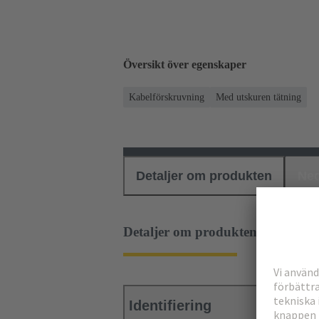
Översikt över egenskaper
Kabelförskruvning
Med utskuren tätning
Detaljer om produkten
Ned
Detaljer om produkten
Identifiering