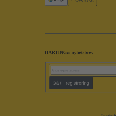
HARTING:s nyhetsbrev
Gå till registrering
Imprint
I