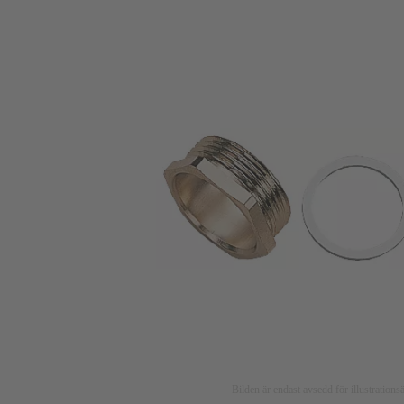
Bilden är endast avsedd för illustratio