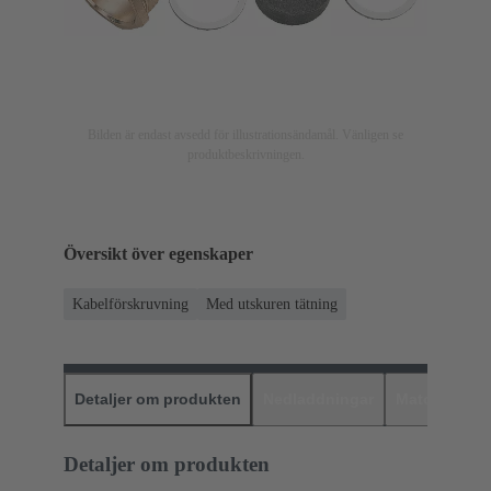
Bilden är endast avsedd för illustrationsändamål. Vänligen se
produktbeskrivningen.
Översikt över egenskaper
Kabelförskruvning
Med utskuren tätning
Detaljer om produkten
Nedladdningar
Matchande p
Detaljer om produkten