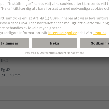
ing
54
IP65
Pg 42
29 ... 40 mm