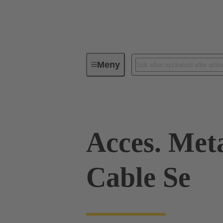
Meny
Industriella kontaktdon / Han®
Acces. Met
Cable Se