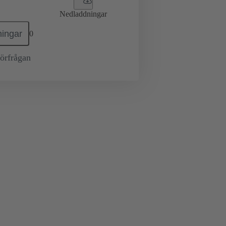
Nedladdningar
ingar
0
örfrågan