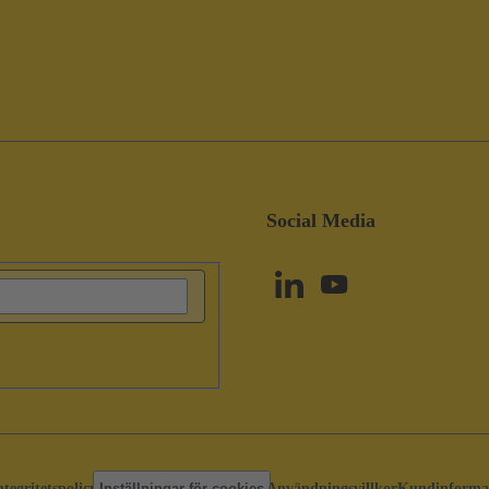
Social Media
ntegritetspolicy
Inställningar för cookies
Användningsvillkor
Kundinforma