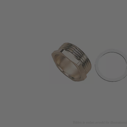
Bilden är endast avsedd för illustratio