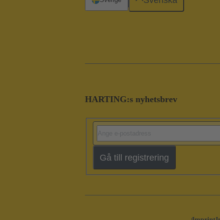
HARTING:s nyhetsbrev
Gå till registrering
Imprint
I