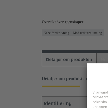
Översikt över egenskaper
Kabelförskruvning
Med utskuren tätning
Detaljer om produkten
Ned
Detaljer om produkten
Identifiering