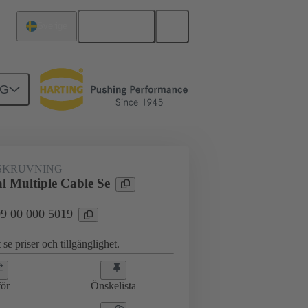
Svenska
Sverige
NG
ingar
09 00 000 5019
SKRUVNING
l Multiple Cable Se
 09 00 000 5019
 se priser och tillgänglighet.
ör
Önskelista