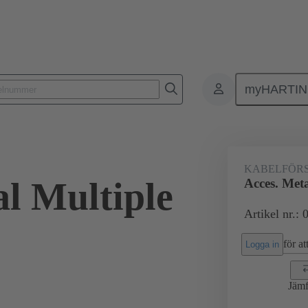
myHARTI
Rektangulära kontaktdon
Produkter
Tillbehör
Kabelförskruvn
KABELFÖR
al Multiple
Acces. Meta
Artikel nr.:
för att
Logga in
Jämf