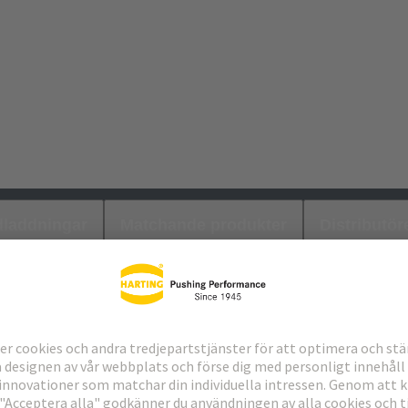
laddningar
Matchande produkter
Distributör