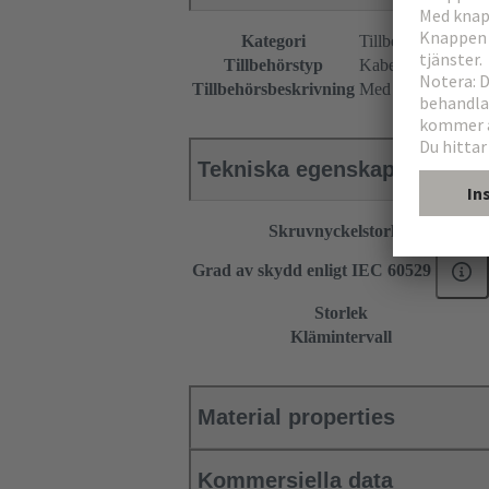
Kategori
Tillbehör
Tillbehörstyp
Kabelförskruvning
Tillbehörsbeskrivning
Med utskuren tätn
Tekniska egenskaper
Skruvnyckelstorlek
Grad av skydd enligt IEC 60529
Storlek
Klämintervall
Material properties
Kommersiella data