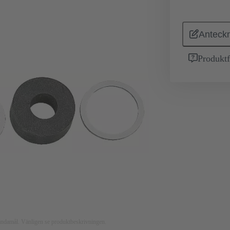
Anteckn
Produktf
nsändamål. Vänligen se produktbeskrivningen.