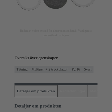
Bilden är endast avsedd för illustrationsändamål. Vänligen se
produktbeskrivningen.
Översikt över egenskaper
Tätning
Multipel, + 2 tryckplattor
Pg 16
Svart
Detaljer om produkten
Nedladdningar
Matchande p
Detaljer om produkten