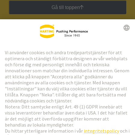
Gå till toppen
HARTING:s nyhetsbrev
Gå till registrering
Social Media
Sverige