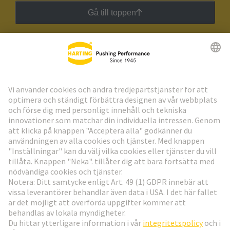
Gå till toppen
HARTING:s nyhetsbrev
Gå till registrering
Social Media
Sverige