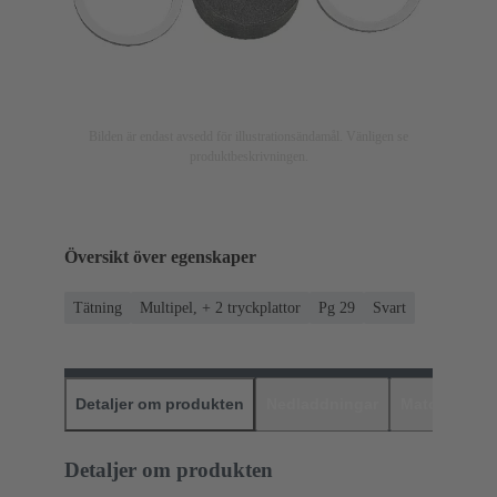
Bilden är endast avsedd för illustrationsändamål. Vänligen se
produktbeskrivningen.
Översikt över egenskaper
Tätning
Multipel, + 2 tryckplattor
Pg 29
Svart
Detaljer om produkten
Nedladdningar
Matchande p
Detaljer om produkten