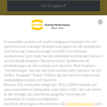
Gå till toppen
HARTING:s nyhetsbrev
Gå till registrering
Social Media
Sverige