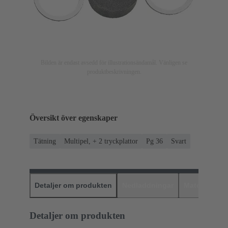
Bilden är endast avsedd för illustrationsändamål. Vänligen se
produktbeskrivningen.
Översikt över egenskaper
Tätning
Multipel, + 2 tryckplattor
Pg 36
Svart
Detaljer om produkten
Nedladdningar
Matchande p
Detaljer om produkten