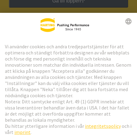
Gå till toppen
HARTING:s nyhetsbrev
Gå till registrering
Social Media
Svenska
Sverige