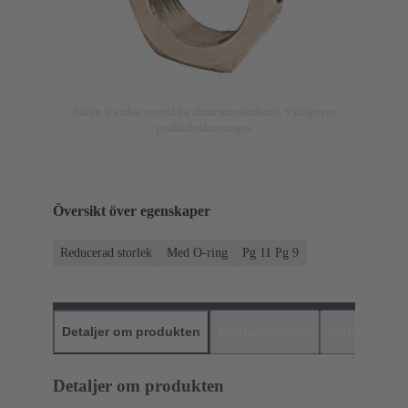
Bilden är endast avsedd för illustrationsändamål. Vänligen se
produktbeskrivningen.
Översikt över egenskaper
Reducerad storlek
Med O-ring
Pg 11 Pg 9
Detaljer om produkten
Nedladdningar
Matchande p
Detaljer om produkten