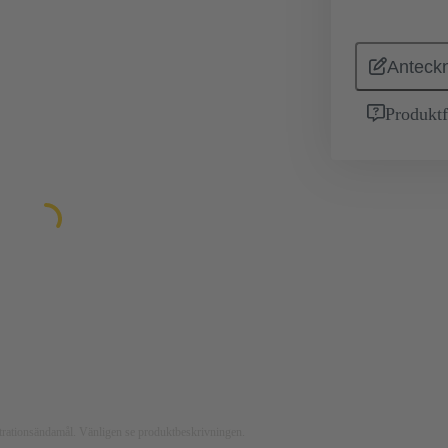
Anteckn
Produktf
ustrationsändamål. Vänligen se produktbeskrivningen.