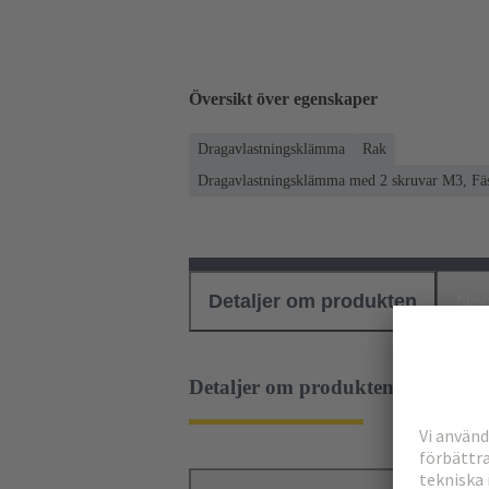
Översikt över egenskaper
Dragavlastningsklämma
Rak
Dragavlastningsklämma med 2 skruvar M3, Fä
Detaljer om produkten
Ned
Detaljer om produkten