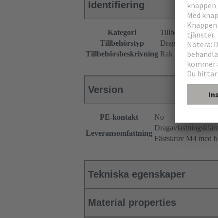
Identifiering
Kategori
Tillbehör
Tillbehörstyp
Dragavlastningsk
Tillbehörsbeskrivning
Rak
Version
PE-kontakt
No
Dragavlastningsklä
Leveransomfattning
Fästskruv M4 med b
Tekniska egenskaper
Material properties