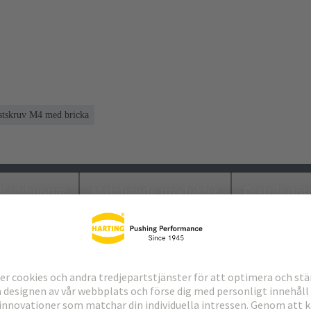
stskruv M4 med bricka
laddningar
Matchande produkter
Distributör