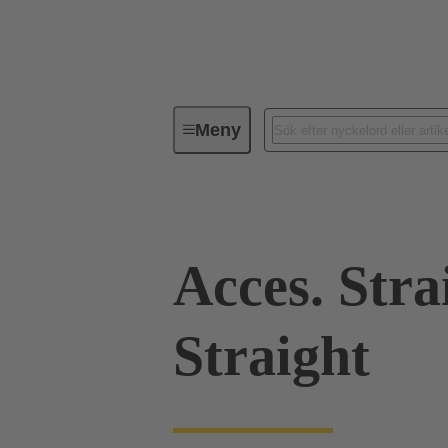
Meny
Industriella kontaktdon / Han®
Acces. Stra
Straight