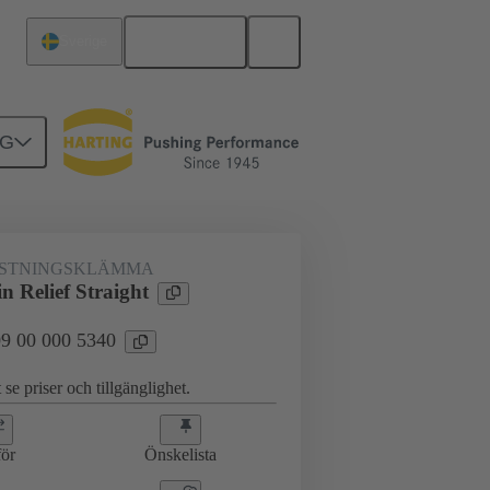
Svenska
Sverige
NG
r
09 00 000 5340
STNINGSKLÄMMA
in Relief Straight
 09 00 000 5340
 se priser och tillgänglighet.
ör
Önskelista