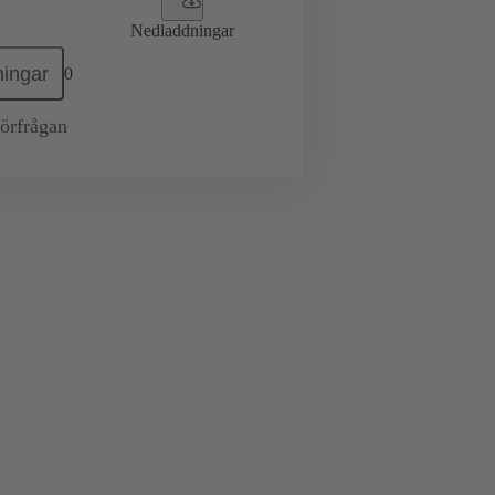
Nedladdningar
ingar
0
örfrågan