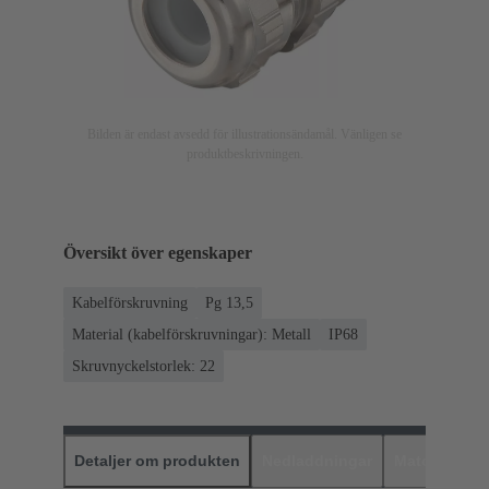
Bilden är endast avsedd för illustrationsändamål. Vänligen se
produktbeskrivningen.
Översikt över egenskaper
Kabelförskruvning
Pg 13,5
Material (kabelförskruvningar): Metall
IP68
Skruvnyckelstorlek: 22
Detaljer om produkten
Nedladdningar
Matchande p