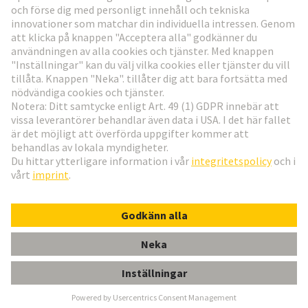
Gå till registrering
Social Media
Svenska
Sverige
© Teknologi-koncernen HARTING
Inställningar för cookies
Imprint
Integritetspolicy
Användningsvillkor
Kundinformation
Acces. Uni Seal Black PG 13.5