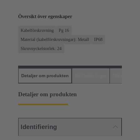
Översikt över egenskaper
Kabelförskruvning
Pg 16
Material (kabelförskruvningar): Metall
IP68
Skruvnyckelstorlek: 24
Detaljer om produkten
Nedladdningar
Matchande p
Detaljer om produkten
Identifiering