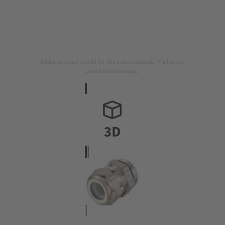
Bilden är endast avsedd för illustrationsändamål. Vänligen se
produktbeskrivningen.